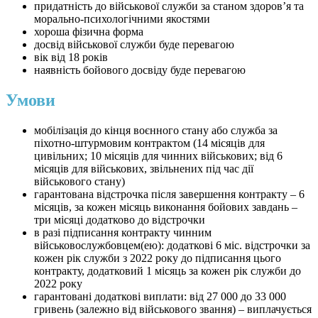
придатність до військової служби за станом здоров’я та
морально-психологічними якостями
хороша фізична форма
досвід військової служби буде перевагою
вік від 18 років
наявність бойового досвіду буде перевагою
Умови
мобілізація до кінця воєнного стану або служба за
піхотно-штурмовим контрактом (14 місяців для
цивільних; 10 місяців для чинних військових; від 6
місяців для військових, звільнених під час дії
військового стану)
гарантована відстрочка після завершення контракту – 6
місяців, за кожен місяць виконання бойових завдань –
три місяці додатково до відстрочки
в разі підписання контракту чинним
військовослужбовцем(ею): додаткові 6 міс. відстрочки за
кожен рік служби з 2022 року до підписання цього
контракту, додатковий 1 місяць за кожен рік служби до
2022 року
гарантовані додаткові виплати: від 27 000 до 33 000
гривень (залежно від військового звання) – виплачується