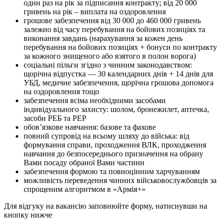
один раз на рік за підписання контракту; від 20 000
гривень на рік – виплата на оздоровлення
грошове забезпечення від 30 000 до 460 000 гривень
залежно від часу перебування на бойових позиціях та
виконання завдань (нарахування за кожен день
перебування на бойових позиціях + бонуси по контракту
за кожного знищеного або взятого в полон ворога)
соціальні пільги згідно з чинним законодавством:
щорічна відпустка — 30 календарних днів + 14 днів для
УБД, медичне забезпечення, щорічна грошова допомога
на оздоровлення тощо
забезпечення всіма необхідними засобами
індивідуального захисту: шолом, бронежилет, аптечка,
засоби РЕБ та РЕР
обов’язкове навчання: базове та фахове
повний супровід на всьому шляху до війська: від
формування справи, проходження ВЛК, проходження
навчання до безпосереднього призначення на обрану
Вами посаду обраної Вами частини
забезпечення формою та повноцінним харчуванням
можливість переведення чинних військовослужбовців за
спрощеним алгоритмом в «Армія+»
Для відгуку на вакансію заповнюйте форму, натиснувши на
кнопку нижче