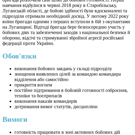
навчання відбулися в червні 2018 року в Старобільську,
Луганській області, де бойові здібності були вдосконалені та
підрозділи отримали необхідний досвід. У лютому 2022 року
воїни бригади одними з перших вступили в бій з окупантами
на Луганщині. Відтоді бригада бере безпосередню участь у
бойових діях та забезпеченні заходів з національної безпеки й
оборони, відсічі та стримуванні збройної агресії російської
федерації проти України.
Обов'язки
виконання бойових завдань у складі підрозділу
знищення виявлених цілей за командою командира
відділення або самостійно
прикриття вогнем
постійне підтримання в бойовій готовності озброєння,
техніки та боєприпасів
виконання наказів командирів
дотримання вимог статутів, дисципліни
Вимоги
готовність працювати в зоні активних бойових дій