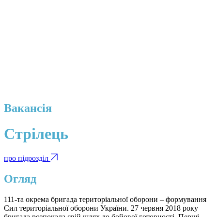
Вакансія
Стрілець
про підрозділ
Огляд
111-та окрема бригада територіальної оборони – формування
Сил територіальної оборони України. 27 червня 2018 року
бригада розпочала свій шлях до бойової готовності. Перші