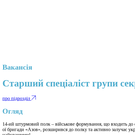
Вакансія
Старший спеціаліст групи сек
про підрозділ
Огляд
14-ий штурмовий полк – військове формування, що входить до с
ої бригади «Азов», розширився до полку та активно залучає ук
найкращими!