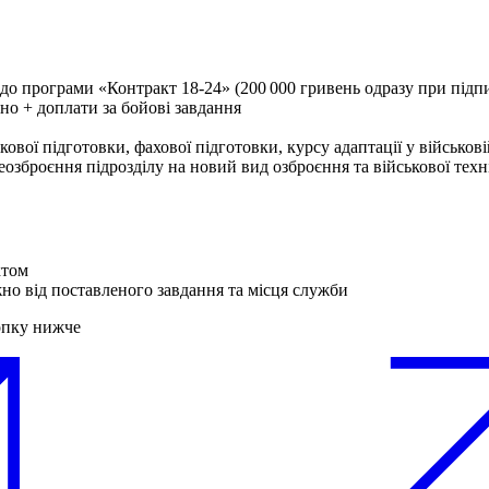
о до програми «Контракт 18-24» (200 000 гривень одразу при під
чно + доплати за бойові завдання
вої підготовки, фахової підготовки, курсу адаптації у військові
еозброєння підрозділу на новий вид озброєння та військової техн
ктом
жно від поставленого завдання та місця служби
опку нижче