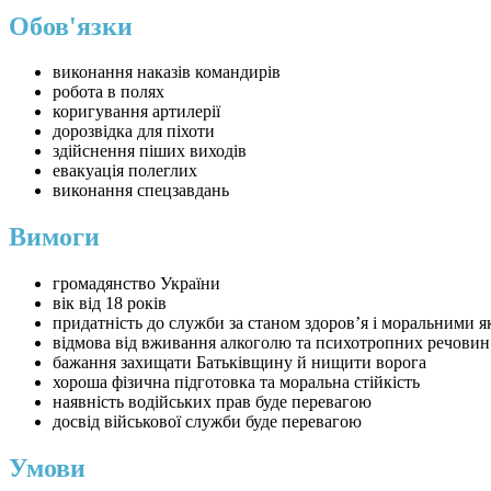
Обов'язки
виконання наказів командирів
робота в полях
коригування артилерії
дорозвідка для піхоти
здійснення піших виходів
евакуація полеглих
виконання спецзавдань
Вимоги
громадянство України
вік від 18 років
придатність до служби за станом здоров’я і моральними 
відмова від вживання алкоголю та психотропних речовин
бажання захищати Батьківщину й нищити ворога
хороша фізична підготовка та моральна стійкість
наявність водійських прав буде перевагою
досвід військової служби буде перевагою
Умови