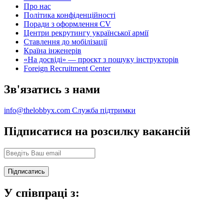
Про нас
Політика конфіденційності
Поради з оформлення CV
Центри рекрутингу української армії
Ставлення до мобілізації
Країна інженерів
«На досвіді» — проєкт з пошуку інструкторів
Foreign Recruitment Center
Зв'язатись з нами
info@thelobbyx.com
Служба підтримки
Підписатися на розсилку вакансій
У співпраці з: