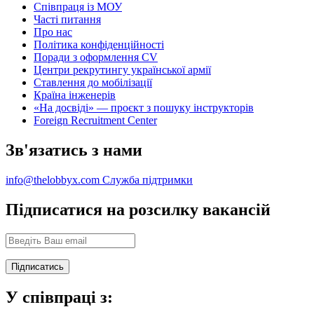
Співпраця із МОУ
Часті питання
Про нас
Політика конфіденційності
Поради з оформлення CV
Центри рекрутингу української армії
Ставлення до мобілізації
Країна інженерів
«На досвіді» — проєкт з пошуку інструкторів
Foreign Recruitment Center
Зв'язатись з нами
info@thelobbyx.com
Служба підтримки
Підписатися на розсилку вакансій
У співпраці з: