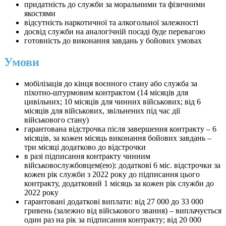
придатність до служби за моральними та фізичними
якостями
відсутність наркотичної та алкогольної залежності
досвід служби на аналогічній посаді буде перевагою
готовність до виконання завдань у бойових умовах
Умови
мобілізація до кінця воєнного стану або служба за
піхотно-штурмовим контрактом (14 місяців для
цивільних; 10 місяців для чинних військових; від 6
місяців для військових, звільнених під час дії
військового стану)
гарантована відстрочка після завершення контракту – 6
місяців, за кожен місяць виконання бойових завдань –
три місяці додатково до відстрочки
в разі підписання контракту чинним
військовослужбовцем(ею): додаткові 6 міс. відстрочки за
кожен рік служби з 2022 року до підписання цього
контракту, додатковий 1 місяць за кожен рік служби до
2022 року
гарантовані додаткові виплати: від 27 000 до 33 000
гривень (залежно від військового звання) – виплачується
один раз на рік за підписання контракту; від 20 000