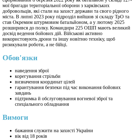
мої бригади територіальної оборони з харківських
добровольців, які стали на захист держави та свого рідного
міста. В липні 2023 року підрозділ вийшов зі складу ТрО та
став Окремим штурмовим батальйоном, а у лютому 2025
розширився до полку. Командири 225 ОШП мають великий
досвід ведення бойових дій. Військові активно
використовують дрони та іншу новітню техніку, щоб
ризикували роботи, а не бійці.
Обов'язки
наведення зброї
корегування стрільби
визначення координат цілей
гарантування безпеки під час виконання бойових
завдань
підтримка й обслуговування вогневої зброї та
спеціального обладнання
Вимоги
бажання служити на захисті України
вік від 18 років