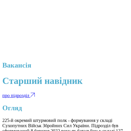
Вакансія
Старший навідник
про підрозділ
Огляд
225-й окремий штурмовий полк - формування у складі
Сухопутних Військ Збройних Сил України. Підрозділ був
сформований 8 березня 2022 року як батальйон у складі 127-