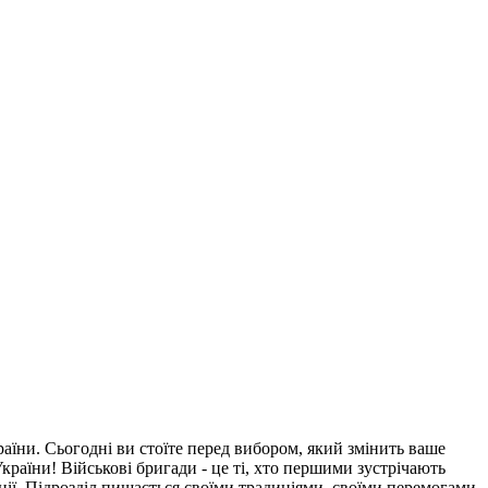
аїни. Сьогодні ви стоїте перед вибором, який змінить ваше
України! Військові бригади - це ті, хто першими зустрічають
ії. Підрозділ пишається своїми традиціями, своїми перемогами