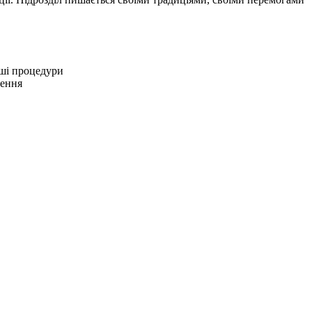
нші процедури
нення