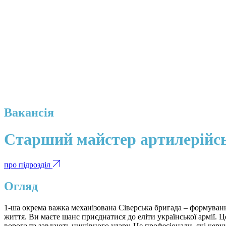
Вакансія
Старший майстер артилерійсь
про підрозділ
Огляд
1-ша окрема важка механізована Сіверська бригада – формуванн
життя. Ви маєте шанс приєднатися до еліти української армії. Це
ворога та завдають нищівного удару. Це професіонали, які кер