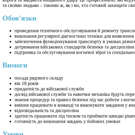
та своїми людьми – такими ж, як і ви, хто готовий захищати св
Обов'язки
проведення технічного обслуговування й ремонту транспор
виконання регулярної діагностики техніки для виявлення
забезпечення функціонування транспорту в умовах різних 
дотримання військових стандартів безпеки та дисципліни 
підтримка та обслуговування вогневої зброї та спеціальн
Вимоги
посада рядового складу
вік 18 років
придатність до військової служби
досвід військової служби та навички механіка будуть пер
знання процедур та правил безпеки під час роботи з вог
вміння працювати в команді та виконувати завдання у в
відповідальність та дисципліна
здатність працювати під тиском та приймати швидкі ріше
готовність до виконання завдань у бойових умовах
Умови