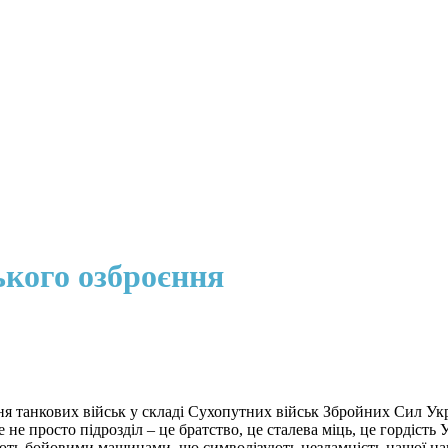
кого озброєння
я танкових військ у складі Сухопутних військ Збройних Сил Укр
 не просто підрозділ – це братство, це сталева міць, це гордість 
ують бойовими машинами, що символізують незламність нашої нац