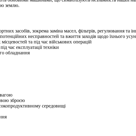
ою землю.
тних засобів, зокрема заміна масел, фільтрів, регулювання та і
 потенційних несправностей та вжиття заходів щодо їхнього усу
місцевостей та під час військових операцій
під час експлуатації техніки
ого обладнання
евагою
невою зброєю
исокопродуктивному середовищі
ння