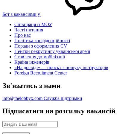
Бот з вакансіями у
Співпраця із МОУ
Часті питання
Про нас
Політика конфіденційності
Поради з оформлення CV
Центри рекрутингу української армії
Ставлення до мобілізації
Країна інженерів
«На досвіді» — проєкт з пошуку інструкторів
Foreign Recruitment Center
Зв'язатись з нами
info@thelobbyx.com
Служба підтримки
Підписатися на розсилку вакансій