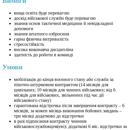
Вимоги
вища освіта буде перевагою
досвід військової служби буде перевагою
знання основ тактичної медицини й невідкладної
допомоги
знання штатного озброєння
гарна фізична витривалість
стресостійкість
висока виконавча дисципліна
здатність до роботи в команді
Умови
мобілізація до кінця воєнного стану або служба за
піхотно-штурмовим контрактом (14 місяців для
цивільних; 10 місяців для чинних військових; від 6
місяців для військових, звільнених під час дії
військового стану)
гарантована відстрочка після завершення контракту – 6
місяців, за кожен місяць виконання бойових завдань –
три місяці додатково до відстрочки
в разі підписання контракту чинним
військовослужбовцем(ею): додаткові 6 міс. відстрочки за