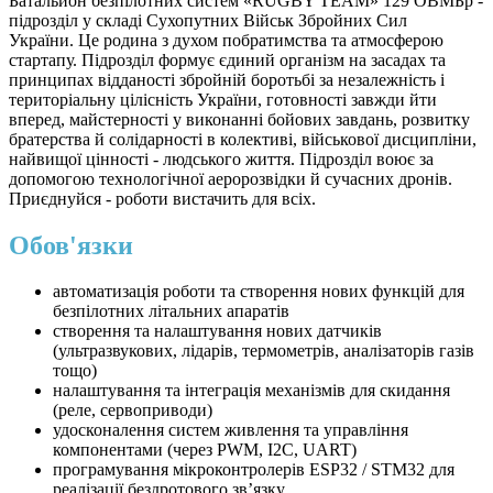
Батальйон безпілотних систем «RUGBY TEAM» 129 ОВМБр -
підрозділ у складі Сухопутних Військ Збройних Сил
України. Це родина з духом побратимства та атмосферою
стартапу. Підрозділ формує єдиний організм на засадах та
принципах відданості збройній боротьбі за незалежність і
територіальну цілісність України, готовності завжди йти
вперед, майстерності у виконанні бойових завдань, розвитку
братерства й солідарності в колективі, військової дисципліни,
найвищої цінності - людського життя. Підрозділ воює за
допомогою технологічної аеророзвідки й сучасних дронів.
Приєднуйся - роботи вистачить для всіх.
Обов'язки
автоматизація роботи та створення нових функцій для
безпілотних літальних апаратів
створення та налаштування нових датчиків
(ультразвукових, лідарів, термометрів, аналізаторів газів
тощо)
налаштування та інтеграція механізмів для скидання
(реле, сервоприводи)
удосконалення систем живлення та управління
компонентами (через PWM, I2C, UART)
програмування мікроконтролерів ESP32 / STM32 для
реалізації бездротового зв’язку