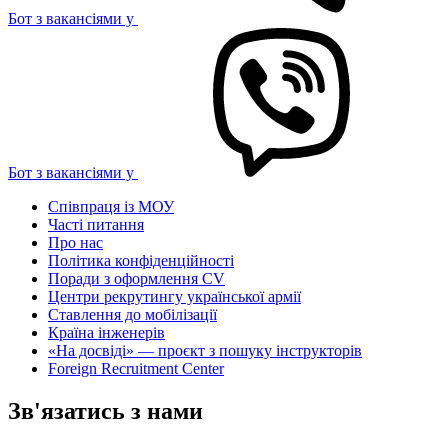
Бот з вакансіями у
Бот з вакансіями у
Співпраця із МОУ
Часті питання
Про нас
Політика конфіденційності
Поради з оформлення CV
Центри рекрутингу української армії
Ставлення до мобілізації
Країна інженерів
«На досвіді» — проєкт з пошуку інструкторів
Foreign Recruitment Center
Зв'язатись з нами