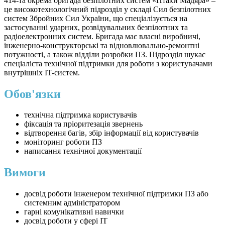
414-та окрема бригада безпілотних систем «Птахи Мадяра» –
це високотехнологічний підрозділ у складі Сил безпілотних
систем Збройних Сил України, що спеціалізується на
застосуванні ударних, розвідувальних безпілотних та
радіоелектронних систем. Бригада має власні виробничі,
інженерно-конструкторські та відновлювально-ремонтні
потужності, а також відділи розробки ПЗ. Підрозділ шукає
спеціаліста технічної підтримки для роботи з користувачами
внутрішніх IT-систем.
Обов'язки
технічна підтримка користувачів
фіксація та пріоритезація звернень
відтворення багів, збір інформації від користувачів
моніторинг роботи ПЗ
написання технічної документації
Вимоги
досвід роботи інженером технічної підтримки ПЗ або
системним адміністратором
гарні комунікативні навички
досвід роботи у сфері IT