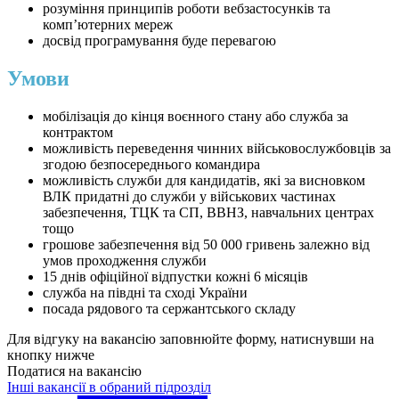
розуміння принципів роботи вебзастосунків та
комп’ютерних мереж
досвід програмування буде перевагою
Умови
мобілізація до кінця воєнного стану або служба за
контрактом
можливість переведення чинних військовослужбовців за
згодою безпосереднього командира
можливість служби для кандидатів, які за висновком
ВЛК придатні до служби у військових частинах
забезпечення, ТЦК та СП, ВВНЗ, навчальних центрах
тощо
грошове забезпечення від 50 000 гривень залежно від
умов проходження служби
15 днів офіційної відпустки кожні 6 місяців
служба на півдні та сході України
посада рядового та сержантського складу
Для відгуку на вакансію заповнюйте форму, натиснувши на
кнопку нижче
Податися на вакансію
Інші вакансії в обраний підрозділ