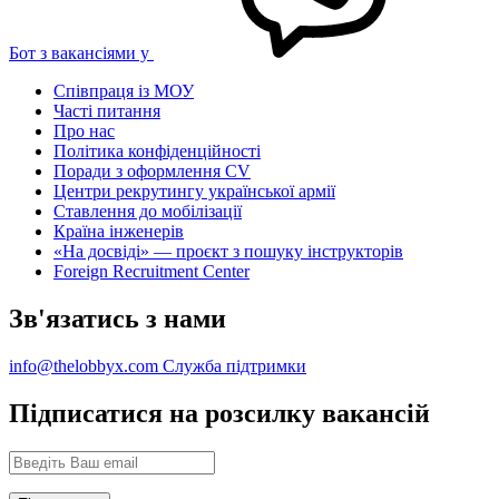
Бот з вакансіями у
Співпраця із МОУ
Часті питання
Про нас
Політика конфіденційності
Поради з оформлення CV
Центри рекрутингу української армії
Ставлення до мобілізації
Країна інженерів
«На досвіді» — проєкт з пошуку інструкторів
Foreign Recruitment Center
Зв'язатись з нами
info@thelobbyx.com
Служба підтримки
Підписатися на розсилку вакансій