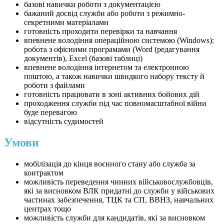
базові навички роботи з документацією
бажаний досвід служби або роботи з режимно-
секретними матеріалами
готовність проходити перевірки та навчання
впевнене володіння операційною системою (Windows):
робота з офісними програмами (Word (редагування
документів), Excel (базові таблиці)
впевнене володіння інтернетом та електронною
поштою, а також навички швидкого набору тексту й
роботи з файлами
готовність працювати в зоні активних бойових дій
проходження служби під час повномасштабної війни
буде перевагою
відсутність судимостей
Умови
мобілізація до кінця воєнного стану або служба за
контрактом
можливість переведення чинних військовослужбовців,
які за висновком ВЛК придатні до служби у військових
частинах забезпечення, ТЦК та СП, ВВНЗ, навчальних
центрах тощо
можливість служби для кандидатів, які за висновком