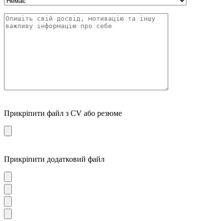
Прикріпити файл з CV або резюме
Прикріпити додатковий файл