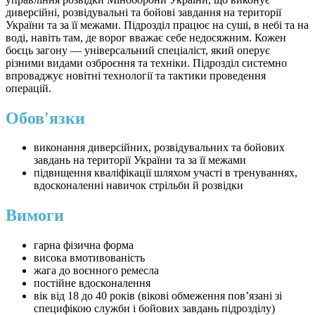
диверсійні, розвідувальні та бойові завдання на території
України та за її межами. Підрозділ працює на суші, в небі та на
воді, навіть там, де ворог вважає себе недосяжним. Кожен
боєць загону — універсальний спеціаліст, який оперує
різними видами озброєння та техніки. Підрозділ системно
впроваджує новітні технології та тактики проведення
операцій.
Обов'язки
виконання диверсійних, розвідувальних та бойових
завдань на території України та за її межами
підвищення кваліфікації шляхом участі в тренуваннях,
вдосконаленні навичок стрільби й розвідки
Вимоги
гарна фізична форма
висока вмотивованість
жага до воєнного ремесла
постійне вдосконалення
вік від 18 до 40 років (вікові обмеження повʼязані зі
специфікою служби і бойових завдань підрозділу)