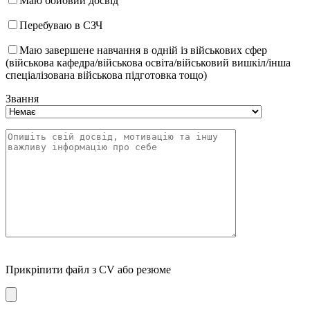
Маю бойовий досвід
Перебуваю в СЗЧ
Маю завершене навчання в одній із військових сфер
(військова кафедра/військова освіта/військовий вишкіл/інша
спеціалізована військова підготовка тощо)
Звання
Прикріпити файл з CV або резюме