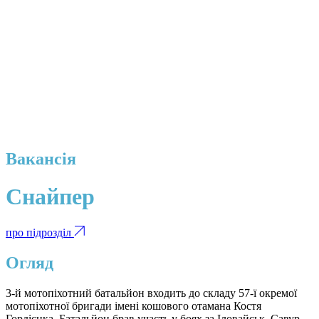
Вакансія
Снайпер
про підрозділ
Огляд
3-й мотопіхотний батальйон входить до складу 57-ї окремої
мотопіхотної бригади імені кошового отамана Костя
Гордієнка. Батальйон брав участь у боях за Іловайськ, Савур-