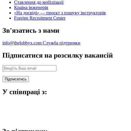
Ставлення до мобілізації
Країна інженерів
«На досвіді» — проєкт з пошуку інструкторів
Foreign Recruitment Center
Зв'язатись з нами
info@thelobbyx.com
Служба підтримки
Підписатися на розсилку вакансій
У співпраці з: