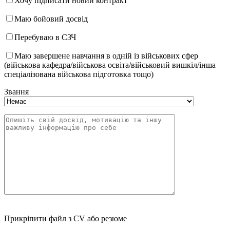
Хочу підписати новий контракт
Маю бойовий досвід
Перебуваю в СЗЧ
Маю завершене навчання в одній із військових сфер
(військова кафедра/військова освіта/військовий вишкіл/інша
спеціалізована військова підготовка тощо)
Звання
Прикріпити файл з CV або резюме