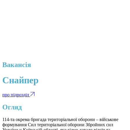
Вакансія
Снайпер
про підрозділ
Огляд
114-та окрема бригада територіальної оборони – військове
формування Сил територіальної оборони Збройних сил
України у Київській області, яке гідно давало відсіч та