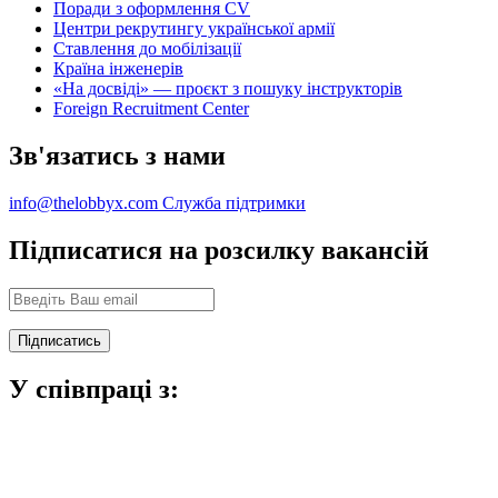
Поради з оформлення CV
Центри рекрутингу української армії
Ставлення до мобілізації
Країна інженерів
«На досвіді» — проєкт з пошуку інструкторів
Foreign Recruitment Center
Зв'язатись з нами
info@thelobbyx.com
Служба підтримки
Підписатися на розсилку вакансій
У співпраці з: