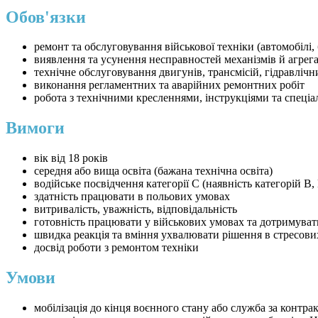
Обов'язки
ремонт та обслуговування військової техніки (автомобілі,
виявлення та усунення несправностей механізмів й агрега
технічне обслуговування двигунів, трансмісій, гідравліч
виконання регламентних та аварійних ремонтних робіт
робота з технічними кресленнями, інструкціями та спеці
Вимоги
вік від 18 років
середня або вища освіта (бажана технічна освіта)
водійське посвідчення категорії C (наявність категорій B
здатність працювати в польових умовах
витривалість, уважність, відповідальність
готовність працювати у військових умовах та дотримува
швидка реакція та вміння ухвалювати рішення в стресови
досвід роботи з ремонтом техніки
Умови
мобілізація до кінця воєнного стану або служба за контра