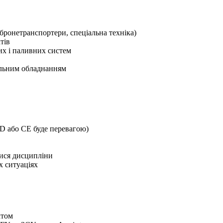
 бронетранспортери, спеціальна техніка)
тів
них і паливних систем
альним обладнанням
, D або СE буде перевагою)
тися дисципліни
х ситуаціях
ктом