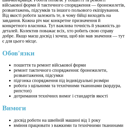
військової форми й тактичного спорядження — бронежилетів,
розвантажень, підсумків та іншого польового екіпірування.
Від якості роботи залежить те, в чому бійці виходять на
завдання. Кожна річ має конкретне призначення й
конкретного власника. Тут важлива точність й уважність до
деталей. Колектив поважає всіх, хто робить свою справу
добре. Якщо маєш досвід і хочеш, щоб він мав значення — тут
є для цього місце.
Обов'язки
пошиття та ремонт військової форми
ремонт тактичного спорядження: бронежилети,
розвантаження, підсумки
підгонка спорядження під індивідуальні розміри
робота з щільними та технічними тканинами (кордура,
рипстоп)
дотримання технічних вимог і стандартів якості
Вимоги
досвід роботи на швейній машині від 1 року
вміння працювати з важкими та технічними тканинами