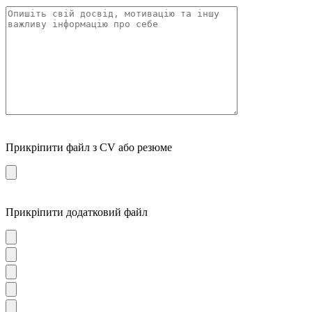
Прикріпити файл з CV або резюме
Прикріпити додатковий файл