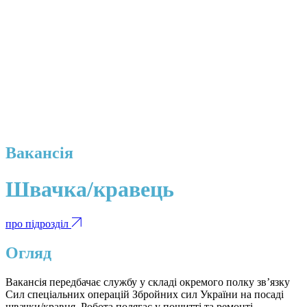
Вакансія
Швачка/кравець
про підрозділ
Огляд
Вакансія передбачає службу у складі окремого полку звʼязку
Сил спеціальних операцій Збройних сил України на посаді
швачки/кравця. Робота полягає у пошитті та ремонті