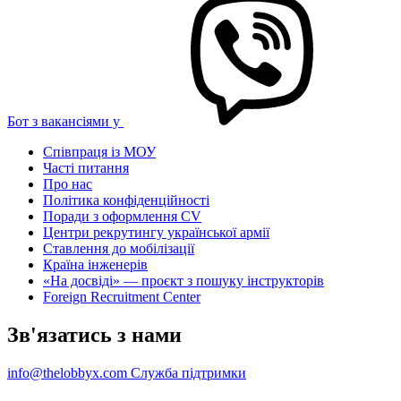
Бот з вакансіями у
Співпраця із МОУ
Часті питання
Про нас
Політика конфіденційності
Поради з оформлення CV
Центри рекрутингу української армії
Ставлення до мобілізації
Країна інженерів
«На досвіді» — проєкт з пошуку інструкторів
Foreign Recruitment Center
Зв'язатись з нами
info@thelobbyx.com
Служба підтримки