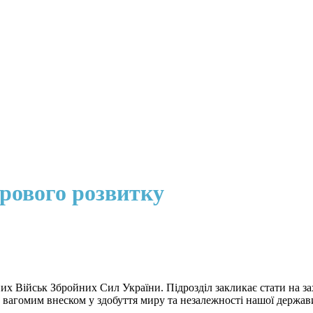
рового розвитку
их Військ Збройних Сил України. Підрозділ закликає стати на за
 - вагомим внеском у здобуття миру та незалежності нашої держав