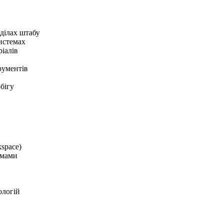
зділах штабу
истемах
ріалів
рументів
бігу
space)
емами
ологій