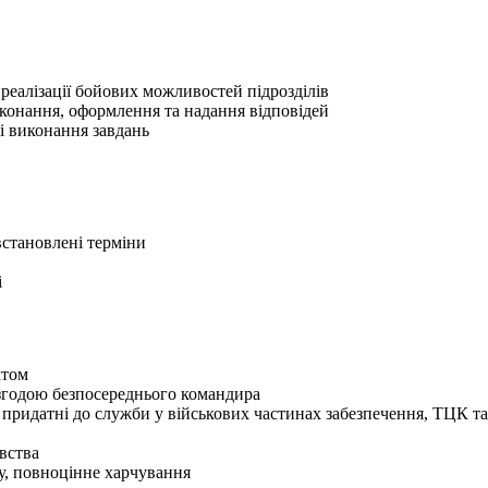
 реалізації бойових можливостей підрозділів
конання, оформлення та надання відповідей
ті виконання завдань
встановлені терміни
і
ктом
згодою безпосереднього командира
 придатні до служби у військових частинах забезпечення, ТЦК 
вства
у, повноцінне харчування