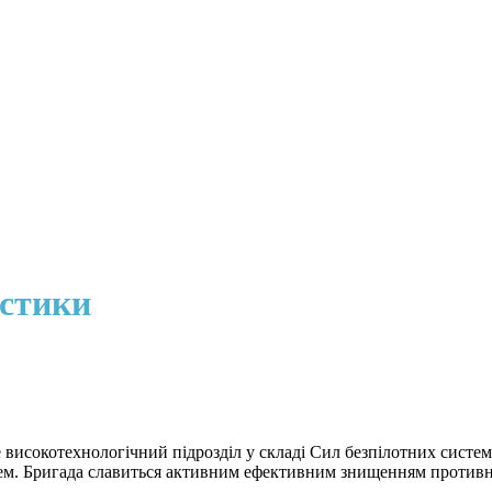
істики
 високотехнологічний підрозділ у складі Сил безпілотних систем
тем. Бригада славиться активним ефективним знищенням противн