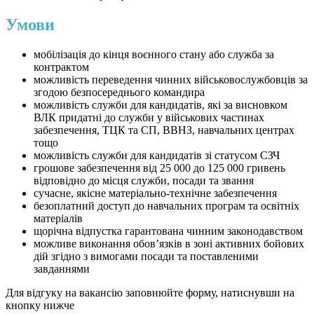
Умови
мобілізація до кінця воєнного стану або служба за
контрактом
можливість переведення чинних військовослужбовців за
згодою безпосереднього командира
можливість служби для кандидатів, які за висновком
ВЛК придатні до служби у військових частинах
забезпечення, ТЦК та СП, ВВНЗ, навчальних центрах
тощо
можливість служби для кандидатів зі статусом СЗЧ
грошове забезпечення від 25 000 до 125 000 гривень
відповідно до місця служби, посади та звання
сучасне, якісне матеріально-технічне забезпечення
безоплатний доступ до навчальних програм та освітніх
матеріалів
щорічна відпустка гарантована чинним законодавством
можливе виконання обовʼязків в зоні активних бойових
дій згідно з вимогами посади та поставленими
завданнями
Для відгуку на вакансію заповнюйте форму, натиснувши на
кнопку нижче