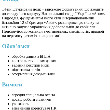
14-ий штурмовий полк – військове формування, що входить
до складу 1-го корпусу Національної гвардії України «Азов».
Підрозділ, фундаментом якого став Інтернаціональний
батальйон 12-ої бригади «Азов», розширився до полку та
активно залучає українських добровольців до своїх лав.
Приєднуйся до команди вмотивованих спеціалістів, працюй
на перемогу разом із найкращими!
Обов'язки
обробка даних з БПЛА
контроль технічних даних
ведення реєстрів місій
підготовка звітів
оформлення документації
Вимоги
середня спеціальна освіта
досвід роботи з даними
уважність
впевнений користувач ПК