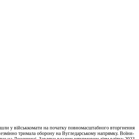
ийшли у військкомати на початку повномасштабного вторгнення
 незмінно тримала оборону на Вугледарському напрямку. Воїни-
атне на Донеччині. Завдяки вдалим штурмовим діям влітку 2023