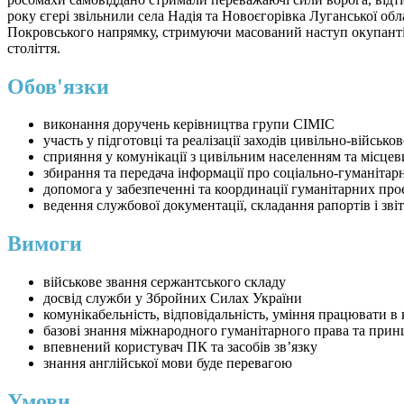
року єгері звільнили села Надія та Новоєгорівка Луганської об
Покровського напрямку, стримуючи масований наступ окупанті
століття.
Обов'язки
виконання доручень керівництва групи CIMIC
участь у підготовці та реалізації заходів цивільно-військ
сприяння у комунікації з цивільним населенням та місце
збирання та передача інформації про соціально-гуманітар
допомога у забезпеченні та координації гуманітарних про
ведення службової документації, складання рапортів і звіт
Вимоги
військове звання сержантського складу
досвід служби у Збройних Силах України
комунікабельність, відповідальність, уміння працювати в 
базові знання міжнародного гуманітарного права та при
впевнений користувач ПК та засобів зв’язку
знання англійської мови буде перевагою
Умови