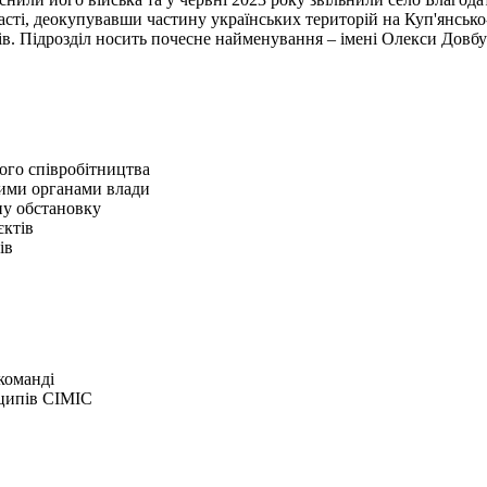
ласті, деокупувавши частину українських територій на Куп'янськ
в. Підрозділ носить почесне найменування – імені Олекси Довб
ового співробітництва
вими органами влади
ну обстановку
єктів
ів
команді
нципів CIMIC