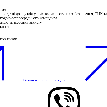
ктом
 придатні до служби у військових частинах забезпечення, ТЦК 
згодою безпосереднього командира
ормою та засобами захисту
стання
опку нижче
Вакансії в інші підрозділи