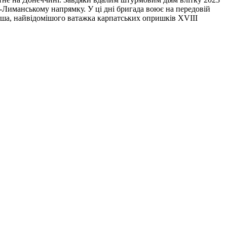
о-Лиманському напрямку. У ці дні бригада воює на передовій
уша, найвідомішого ватажка карпатських опришків XVIII