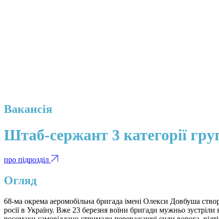
Вакансія
Штаб-сержант 3 категорії гр
про підрозділ
Огляд
68-ма окрема аеромобільна бригада імені Олекси Довбуша ство
росії в Україну. Вже 23 березня воїни бригади мужньо зустріли
росомахи самовіддано стримали переважаючі сили ворога, відті