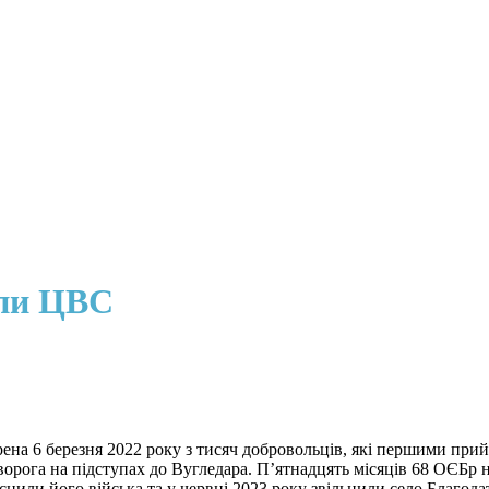
упи ЦВС
рена 6 березня 2022 року з тисяч добровольців, які першими пр
 ворога на підступах до Вугледара. П’ятнадцять місяців 68 ОЄБр
снили його війська та у червні 2023 року звільнили село Благод