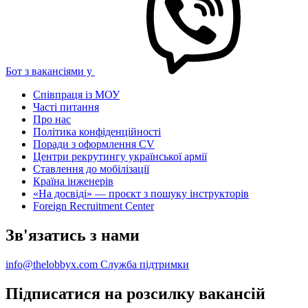
Бот з вакансіями у
Співпраця із МОУ
Часті питання
Про нас
Політика конфіденційності
Поради з оформлення CV
Центри рекрутингу української армії
Ставлення до мобілізації
Країна інженерів
«На досвіді» — проєкт з пошуку інструкторів
Foreign Recruitment Center
Зв'язатись з нами
info@thelobbyx.com
Служба підтримки
Підписатися на розсилку вакансій