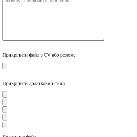
Прикріпити файл з CV або резюме
Прикріпити додатковий файл
Додати ще файл