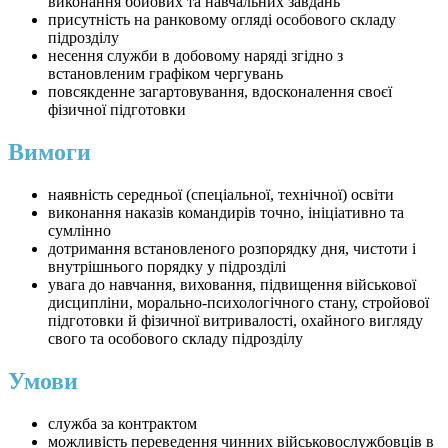
виконання бойових та навчальних завдань
присутність на ранковому огляді особового складу
підрозділу
несення служби в добовому наряді згідно з
встановленим графіком чергувань
повсякденне загартовування, вдосконалення своєї
фізичної підготовки
Вимоги
наявність середньої (спеціальної, технічної) освіти
виконання наказів командирів точно, ініціативно та
сумлінно
дотримання встановленого розпорядку дня, чистоти і
внутрішнього порядку у підрозділі
увага до навчання, виховання, підвищення військової
дисципліни, морально-психологічного стану, стройової
підготовки й фізичної витривалості, охайного вигляду
свого та особового складу підрозділу
Умови
служба за контрактом
можливість переведення чинних військовослужбовців в