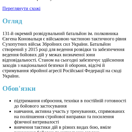
Переглянути схожі
Огляд
131-й окремий розвідувальний батальйон ім. полковника
Євгена Коновальця є військовою частиною тактичного рівня
Сухопутних військ Збройних сил України. Батальйон
створений у 2015 році для ведення розвідки та забезпечення
ведення бойових дій у межах визначеної зони
відповідальності. Станом на сьогодні забезпечує здійснення
заходів з національної безпеки й оборони, відсічі й
стримування збройної агресії Російської Федерації на сході
України.
Обов'язки
підтримання озброєння, техніки в постійній готовності
до бойового застосування
навчання, активна участь у тренуваннях, спрямованих
на поліпшення стройової виправки та посилення
фізичної витривалості
вивчення тактики дій в різних видах бою, вміле