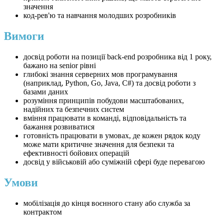
значення
код-рев'ю та навчання молодших розробників
Вимоги
досвід роботи на позиції back-end розробника від 1 року,
бажано на senior рівні
глибокі знання серверних мов програмування
(наприклад, Python, Go, Java, C#) та досвід роботи з
базами даних
розуміння принципів побудови масштабованих,
надійних та безпечних систем
вміння працювати в команді, відповідальність та
бажання розвиватися
готовність працювати в умовах, де кожен рядок коду
може мати критичне значення для безпеки та
ефективності бойових операцій
досвід у військовій або суміжній сфері буде перевагою
Умови
мобілізація до кінця воєнного стану або служба за
контрактом