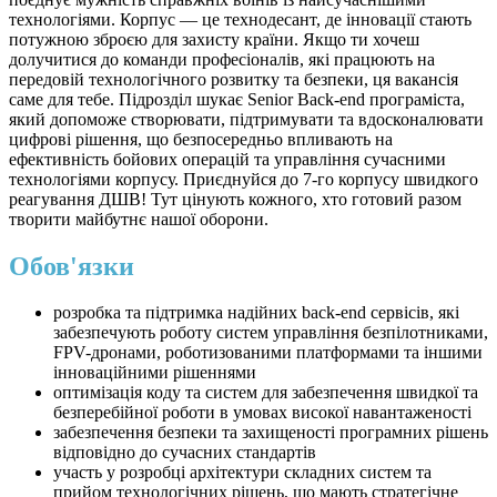
технологіями. Корпус — це технодесант, де інновації стають
потужною зброєю для захисту країни. Якщо ти хочеш
долучитися до команди професіоналів, які працюють на
передовій технологічного розвитку та безпеки, ця вакансія
саме для тебе. Підрозділ шукає Senior Back-end програміста,
який допоможе створювати, підтримувати та вдосконалювати
цифрові рішення, що безпосередньо впливають на
ефективність бойових операцій та управління сучасними
технологіями корпусу. Приєднуйся до 7-го корпусу швидкого
реагування ДШВ! Тут цінують кожного, хто готовий разом
творити майбутнє нашої оборони.
Обов'язки
розробка та підтримка надійних back-end сервісів, які
забезпечують роботу систем управління безпілотниками,
FPV-дронами, роботизованими платформами та іншими
інноваційними рішеннями
оптимізація коду та систем для забезпечення швидкої та
безперебійної роботи в умовах високої навантаженості
забезпечення безпеки та захищеності програмних рішень
відповідно до сучасних стандартів
участь у розробці архітектури складних систем та
прийом технологічних рішень, що мають стратегічне