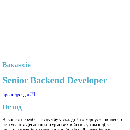
Вакансія
Senior Backend Developer
про підрозділ
Огляд
Вакансія передбачає службу у складі 7-го корпусу швидкого
реагування Десантно-штурмових військ - у команді, яка
поєднує мужність справжніх воїнів із найсучаснішими