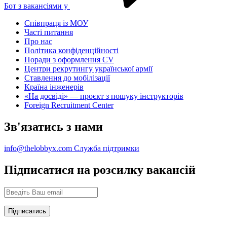
Бот з вакансіями у
Співпраця із МОУ
Часті питання
Про нас
Політика конфіденційності
Поради з оформлення CV
Центри рекрутингу української армії
Ставлення до мобілізації
Країна інженерів
«На досвіді» — проєкт з пошуку інструкторів
Foreign Recruitment Center
Зв'язатись з нами
info@thelobbyx.com
Служба підтримки
Підписатися на розсилку вакансій