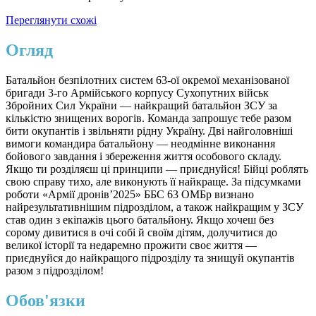
Переглянути схожі
Огляд
Батальйон безпілотних систем 63-ої окремої механізованої
бригади 3-го Армійського корпусу Сухопутних військ
Збройних Сил України — найкращий батальйон ЗСУ за
кількістю знищених ворогів. Команда запрошує тебе разом
бити окупантів і звільняти рідну Україну. Дві найголовніші
вимоги командира батальйону — неодмінне виконання
бойового завдання і збереження життя особового складу.
Якщо ти розділяєш ці принципи — приєднуйся! Бійці роблять
свою справу тихо, але виконують її найкраще. За підсумками
роботи «Армії дронів’2025» ББС 63 ОМБр визнано
найрезультативнішим підрозділом, а також найкращим у ЗСУ
став один з екіпажів цього батальйону. Якщо хочеш без
сорому дивитися в очі собі й своїм дітям, долучитися до
великої історії та недаремно прожити своє життя —
приєднуйся до найкращого підрозділу та знищуй окупантів
разом з підрозділом!
Обов'язки