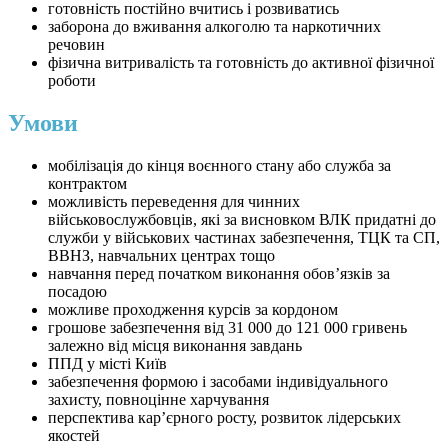
готовність постійно вчитись і розвиватись
заборона до вживання алкоголю та наркотичних
речовин
фізична витривалість та готовність до активної фізичної
роботи
Умови
мобілізація до кінця воєнного стану або служба за
контрактом
можливість переведення для чинних
військовослужбовців, які за висновком ВЛК придатні до
служби у військових частинах забезпечення, ТЦК та СП,
ВВНЗ, навчальних центрах тощо
навчання перед початком виконання обов’язків за
посадою
можливе проходження курсів за кордоном
грошове забезпечення від 31 000 до 121 000 гривень
залежно від місця виконання завдань
ППД у місті Київ
забезпечення формою і засобами індивідуального
захисту, повноцінне харчування
перспектива кар’єрного росту, розвиток лідерських
якостей