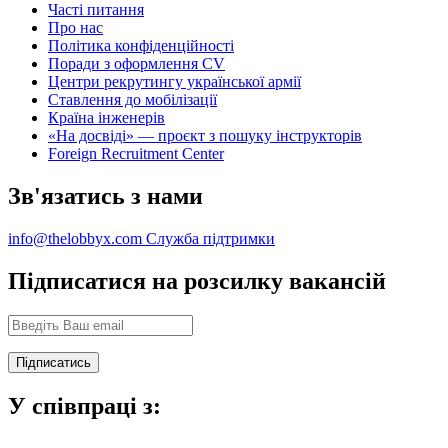
Часті питання
Про нас
Політика конфіденційності
Поради з оформлення CV
Центри рекрутингу української армії
Ставлення до мобілізації
Країна інженерів
«На досвіді» — проєкт з пошуку інструкторів
Foreign Recruitment Center
Зв'язатись з нами
info@thelobbyx.com
Служба підтримки
Підписатися на розсилку вакансій
У співпраці з: