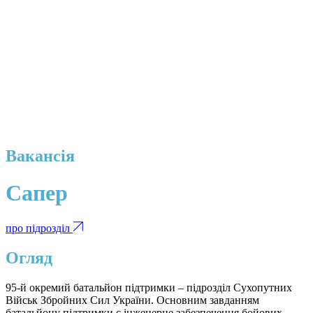
Вакансія
Сапер
про підрозділ
Огляд
95-й окремий батальйон підтримки – підрозділ Сухопутних
Військ Збройних Сил України. Основним завданням
батальйону підтримки є інженерне забезпечення бойових