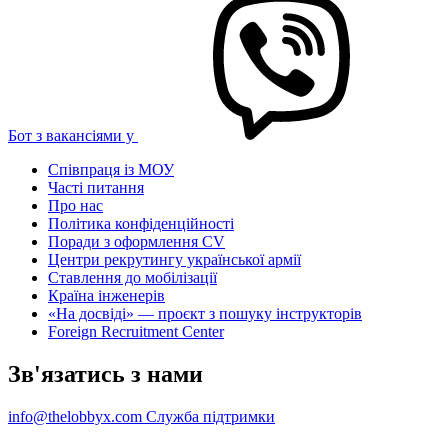
Бот з вакансіями у
Співпраця із МОУ
Часті питання
Про нас
Політика конфіденційності
Поради з оформлення CV
Центри рекрутингу української армії
Ставлення до мобілізації
Країна інженерів
«На досвіді» — проєкт з пошуку інструкторів
Foreign Recruitment Center
Зв'язатись з нами
info@thelobbyx.com
Служба підтримки