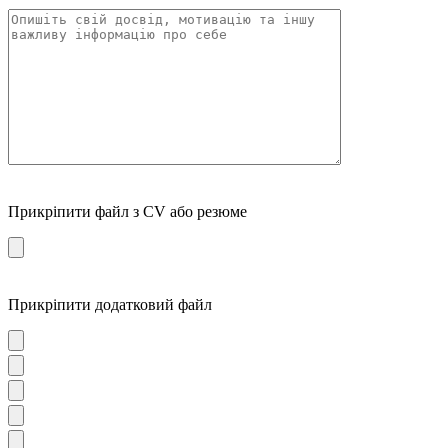
Прикріпити файл з CV або резюме
Прикріпити додатковий файл