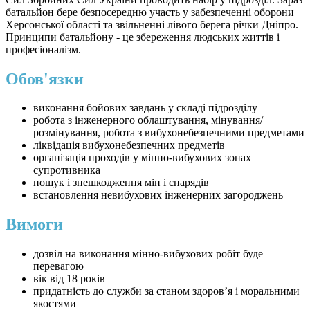
батальйон бере безпосередню участь у забезпеченні оборони
Херсонської області та звільненні лівого берега річки Дніпро.
Принципи батальйону - це збереження людських життів і
професіоналізм.
Обов'язки
виконання бойових завдань у складі підрозділу
робота з інженерного облаштування, мінування/
розмінування, робота з вибухонебезпечними предметами
ліквідація вибухонебезпечних предметів
організація проходів у мінно-вибухових зонах
супротивника
пошук і знешкодження мін і снарядів
встановлення невибухових інженерних загороджень
Вимоги
дозвіл на виконання мінно-вибухових робіт буде
перевагою
вік від 18 років
придатність до служби за станом здоров’я і моральними
якостями