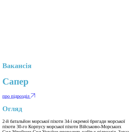
Вакансія
Сапер
про підрозділ
Огляд
2-й батальйон морської піхоти 34-ї окремої бригади морської
піхоти 30-го Корпусу морської піхоти Військово-Морських
Сил Збройних Сил України проводить набір у підрозділ. Зараз