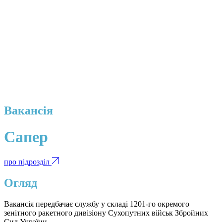
Вакансія
Сапер
про підрозділ
Огляд
Вакансія передбачає службу у складі 1201-го окремого
зенітного ракетного дивізіону Сухопутних військ Збройних
Сил України.