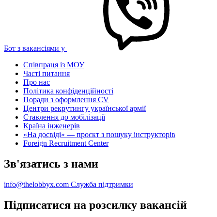
Бот з вакансіями у
Співпраця із МОУ
Часті питання
Про нас
Політика конфіденційності
Поради з оформлення CV
Центри рекрутингу української армії
Ставлення до мобілізації
Країна інженерів
«На досвіді» — проєкт з пошуку інструкторів
Foreign Recruitment Center
Зв'язатись з нами
info@thelobbyx.com
Служба підтримки
Підписатися на розсилку вакансій