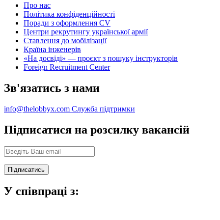
Про нас
Політика конфіденційності
Поради з оформлення CV
Центри рекрутингу української армії
Ставлення до мобілізації
Країна інженерів
«На досвіді» — проєкт з пошуку інструкторів
Foreign Recruitment Center
Зв'язатись з нами
info@thelobbyx.com
Служба підтримки
Підписатися на розсилку вакансій
У співпраці з: