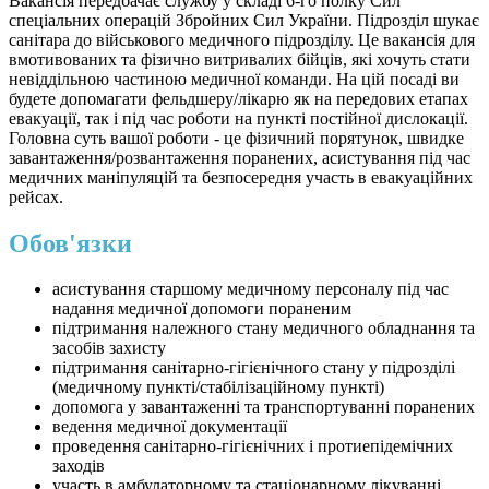
Вакансія передбачає службу у складі 6-го полку Сил
спеціальних операцій Збройних Сил України. Підрозділ шукає
санітара до військового медичного підрозділу. Це вакансія для
вмотивованих та фізично витривалих бійців, які хочуть стати
невіддільною частиною медичної команди. На цій посаді ви
будете допомагати фельдшеру/лікарю як на передових етапах
евакуації, так і під час роботи на пункті постійної дислокації.
Головна суть вашої роботи - це фізичний порятунок, швидке
завантаження/розвантаження поранених, асистування під час
медичних маніпуляцій та безпосередня участь в евакуаційних
рейсах.
Обов'язки
асистування старшому медичному персоналу під час
надання медичної допомоги пораненим
підтримання належного стану медичного обладнання та
засобів захисту
підтримання санітарно-гігієнічного стану у підрозділі
(медичному пункті/стабілізаційному пункті)
допомога у завантаженні та транспортуванні поранених
ведення медичної документації
проведення санітарно-гігієнічних і протиепідемічних
заходів
участь в амбулаторному та стаціонарному лікуванні