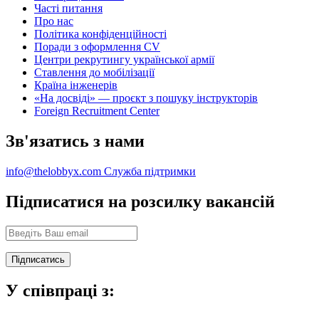
Часті питання
Про нас
Політика конфіденційності
Поради з оформлення CV
Центри рекрутингу української армії
Ставлення до мобілізації
Країна інженерів
«На досвіді» — проєкт з пошуку інструкторів
Foreign Recruitment Center
Зв'язатись з нами
info@thelobbyx.com
Служба підтримки
Підписатися на розсилку вакансій
У співпраці з: