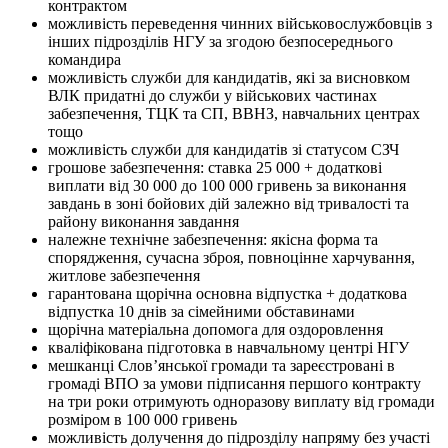
контрактом
можливість переведення чинних військовослужбовців з
інших підрозділів НГУ за згодою безпосереднього
командира
можливість служби для кандидатів, які за висновком
ВЛК придатні до служби у військових частинах
забезпечення, ТЦК та СП, ВВНЗ, навчальних центрах
тощо
можливість служби для кандидатів зі статусом СЗЧ
грошове забезпечення: ставка 25 000 + додаткові
виплати від 30 000 до 100 000 гривень за виконання
завдань в зоні бойових дій залежно від тривалості та
району виконання завдання
належне технічне забезпечення: якісна форма та
спорядження, сучасна зброя, повноцінне харчування,
житлове забезпечення
гарантована щорічна основна відпустка + додаткова
відпустка 10 днів за сімейними обставинами
щорічна матеріальна допомога для оздоровлення
кваліфікована підготовка в навчальному центрі НГУ
мешканці Словʼянської громади та зареєстровані в
громаді ВПО за умови підписання першого контракту
на три роки отримують одноразову виплату від громади
розміром в 100 000 гривень
можливість долучення до підрозділу напряму без участі