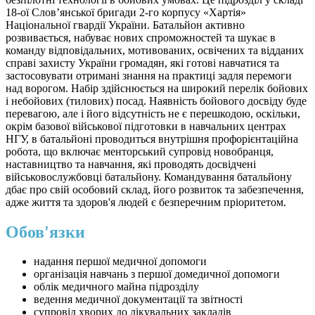
18-ої Словʼянської бригади 2-го корпусу «Хартія»
Національної гвардії України. Батальйон активно
розвивається, набуває нових спроможностей та шукає в
команду відповідальних, мотивованих, освічених та відданих
справі захисту України громадян, які готові навчатися та
застосовувати отримані знання на практиці задля перемоги
над ворогом. Набір здійснюється на широкий перелік бойових
і небойових (тилових) посад. Наявність бойового досвіду буде
перевагою, але і його відсутність не є перешкодою, оскільки,
окрім базової військової підготовки в навчальних центрах
НГУ, в батальйоні проводиться внутрішня профорієнтаційна
робота, що включає менторський супровід новобранця,
наставництво та навчання, які проводять досвідчені
військовослужбовці батальйону. Командування батальйону
дбає про свій особовий склад, його розвиток та забезпечення,
адже життя та здоров'я людей є безперечним пріоритетом.
Обов'язки
надання першої медичної допомоги
організація навчань з першої домедичної допомоги
облік медичного майна підрозділу
ведення медичної документації та звітності
супровід хворих до лікувальних закладів