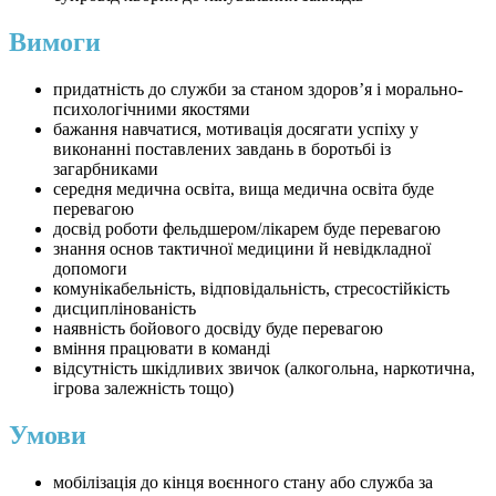
Вимоги
придатність до служби за станом здоров’я і морально-
психологічними якостями
бажання навчатися, мотивація досягати успіху у
виконанні поставлених завдань в боротьбі із
загарбниками
середня медична освіта, вища медична освіта буде
перевагою
досвід роботи фельдшером/лікарем буде перевагою
знання основ тактичної медицини й невідкладної
допомоги
комунікабельність, відповідальність, стресостійкість
дисциплінованість
наявність бойового досвіду буде перевагою
вміння працювати в команді
відсутність шкідливих звичок (алкогольна, наркотична,
ігрова залежність тощо)
Умови
мобілізація до кінця воєнного стану або служба за