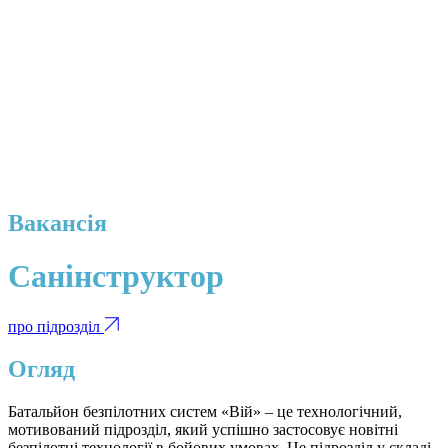
Вакансія
Санінструктор
про підрозділ
Огляд
Батальйон безпілотних систем «Вій» – це технологічний,
мотивований підрозділ, який успішно застосовує новітні
безпілотні технології в бойових умовах. Це підрозділ у складі