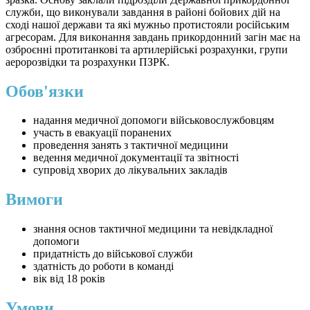
служби, що виконували завдання в районі бойових дій на
сході нашої держави та які мужньо протистояли російським
агресорам. Для виконання завдань прикордонний загін має на
озброєнні протитанкові та артилерійські розрахунки, групи
аеророзвідки та розрахунки ПЗРК.
Обов'язки
надання медичної допомоги військовослужбовцям
участь в евакуації поранених
проведення занять з тактичної медицини
ведення медичної документації та звітності
супровід хворих до лікувальних закладів
Вимоги
знання основ тактичної медицини та невідкладної
допомоги
придатність до військової служби
здатність до роботи в команді
вік від 18 років
Умови