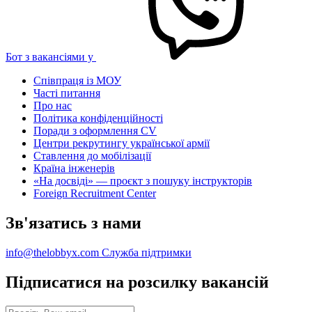
Бот з вакансіями у
Співпраця із МОУ
Часті питання
Про нас
Політика конфіденційності
Поради з оформлення CV
Центри рекрутингу української армії
Ставлення до мобілізації
Країна інженерів
«На досвіді» — проєкт з пошуку інструкторів
Foreign Recruitment Center
Зв'язатись з нами
info@thelobbyx.com
Служба підтримки
Підписатися на розсилку вакансій