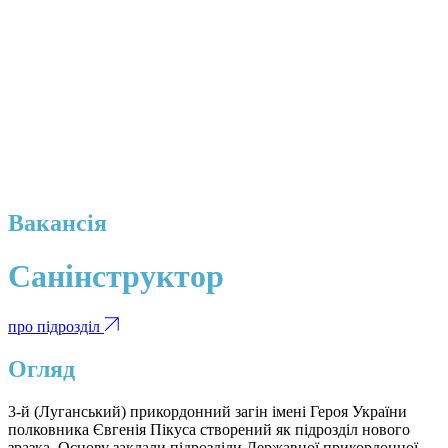
Вакансія
Санінструктор
про підрозділ
Огляд
3-й (Луганський) прикордонний загін імені Героя України
полковника Євгенія Пікуса створений як підрозділ нового
зразка. Основу заклали підрозділи Державної прикордонної