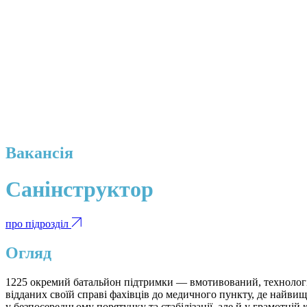
Вакансія
Санінструктор
про підрозділ
Огляд
1225 окремий батальйон підтримки — вмотивований, технологічн
відданих своїй справі фахівців до медичного пункту, де найв
у безпосередньому порятунку та стабілізації, але й у грамотні