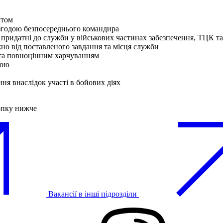
ктом
згодою безпосереднього командира
 придатні до служби у військових частинах забезпечення, ТЦК 
жно від поставленого завдання та місця служби
 та повноцінним харчуванням
кою
ня внаслідок участі в бойових діях
опку нижче
Вакансії в інші підрозділи