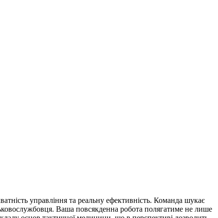
ватність управління та реальну ефективність. Команда шукає
йськовослужбовця. Ваша повсякденна робота полягатиме не лише
 складу основ тактичної медицини, що в перспективі дозволить