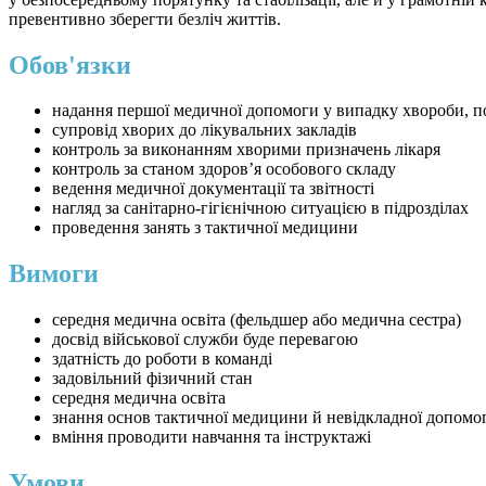
превентивно зберегти безліч життів.
Обов'язки
надання першої медичної допомоги у випадку хвороби, п
супровід хворих до лікувальних закладів
контроль за виконанням хворими призначень лікаря
контроль за станом здоровʼя особового складу
ведення медичної документації та звітності
нагляд за санітарно-гігієнічною ситуацією в підрозділах
проведення занять з тактичної медицини
Вимоги
середня медична освіта (фельдшер або медична сестра)
досвід військової служби буде перевагою
здатність до роботи в команді
задовільний фізичний стан
середня медична освіта
знання основ тактичної медицини й невідкладної допомо
вміння проводити навчання та інструктажі
Умови