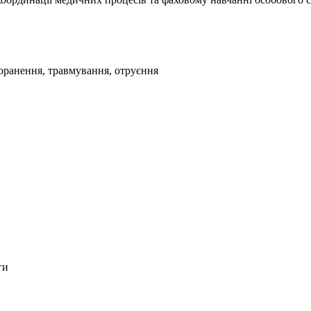
оранення, травмування, отруєння
ги