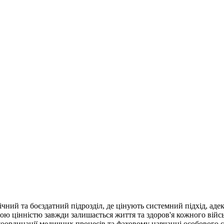
ий та боєздатний підрозділ, де цінують системний підхід, адек
ищою цінністю завжди залишається життя та здоров'я кожного ві
й координації медичних процесів та фаховому навчанні особового