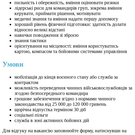
пильність і обережність, вміння оцінювати ризики
лідерські риси для командирів груп, зокрема вміння
керувати, приймати рішення, мотивувати
медичні знання та вміння надати першу допомогу
хороший рівень фізичної підготовки: здатність долати
відносно великі відстані
навички поводження зі зброєю
знання тактики
орієнтування на місцевості: вміння користуватись
картою, компасом та бойовими системами управління
Умови
мобілізація до кінця воєнного стану або служба за
контрактом
можливість переведення чинних військовослужбовців за
згодою безпосереднього командира
грошове забезпечення згідно з нормами чинного
законодавства від 25 000 до 120 000 гривень
щорічна відпустка терміном 30 діб
соціальні пільги
служба в зоні активних бойових дій
Для відгуку на вакансію заповнюйте форму, натиснувши на