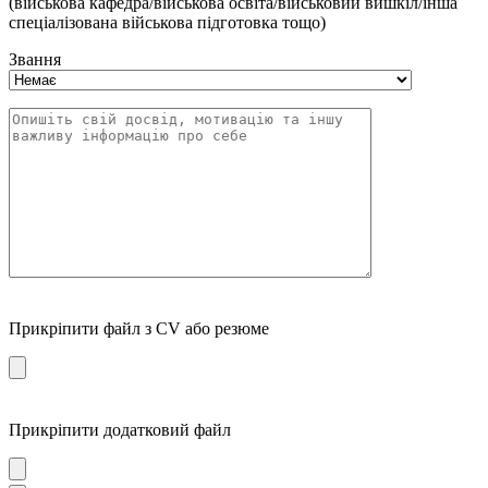
(військова кафедра/військова освіта/військовий вишкіл/інша
спеціалізована військова підготовка тощо)
Звання
Прикріпити файл з CV або резюме
Прикріпити додатковий файл