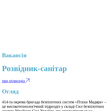
Вакансія
Розвідник-санітар
про підрозділ
Огляд
414-та окрема бригада безпілотних систем «Птахи Мадяра» –
це високотехнологічний підрозділ у складі Сил безпілотних
систем Збройних Сил України, що спеціалізується на