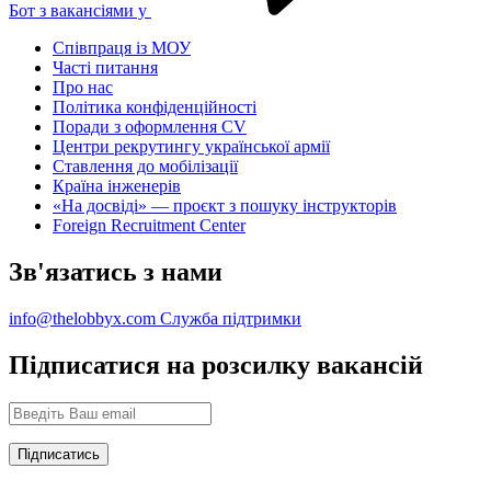
Бот з вакансіями у
Співпраця із МОУ
Часті питання
Про нас
Політика конфіденційності
Поради з оформлення CV
Центри рекрутингу української армії
Ставлення до мобілізації
Країна інженерів
«На досвіді» — проєкт з пошуку інструкторів
Foreign Recruitment Center
Зв'язатись з нами
info@thelobbyx.com
Служба підтримки
Підписатися на розсилку вакансій