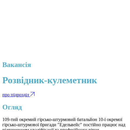
Вакансія
Розвідник-кулеметник
про підрозділ
Огляд
109-тий окремий гірсько-штурмовий батальйон 10-ї окремої
гірсько-штурмової бригади "Едельвейс" постійно працює над
підвищенням кваліфікації та професійного рівня