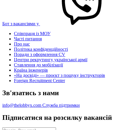
Бот з вакансіями у
Співпраця із МОУ
Часті питання
Про нас
Політика конфіденційності
Поради з оформлення CV
Центри рекрутингу української армії
Ставлення до мобілізації
Країна інженерів
«На досвіді» — проєкт з пошуку інструкторів
Foreign Recruitment Center
Зв'язатись з нами
info@thelobbyx.com
Служба підтримки
Підписатися на розсилку вакансій