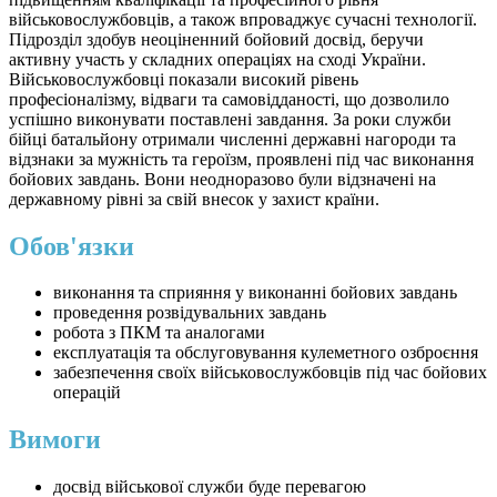
військовослужбовців, а також впроваджує сучасні технології.
Підрозділ здобув неоціненний бойовий досвід, беручи
активну участь у складних операціях на сході України.
Військовослужбовці показали високий рівень
професіоналізму, відваги та самовідданості, що дозволило
успішно виконувати поставлені завдання. За роки служби
бійці батальйону отримали численні державні нагороди та
відзнаки за мужність та героїзм, проявлені під час виконання
бойових завдань. Вони неодноразово були відзначені на
державному рівні за свій внесок у захист країни.
Обов'язки
виконання та сприяння у виконанні бойових завдань
проведення розвідувальних завдань
робота з ПКМ та аналогами
експлуатація та обслуговування кулеметного озброєння
забезпечення своїх військовослужбовців під час бойових
операцій
Вимоги
досвід військової служби буде перевагою