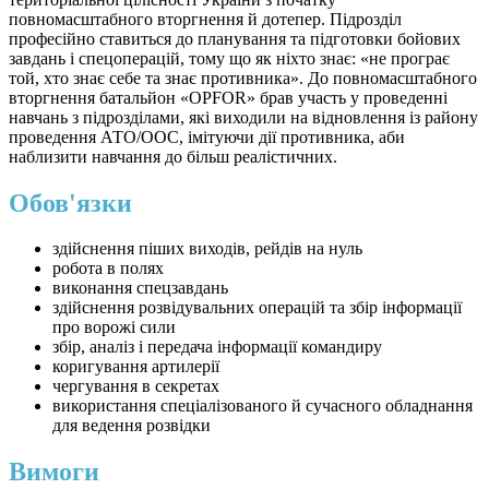
повномасштабного вторгнення й дотепер. Підрозділ
професійно ставиться до планування та підготовки бойових
завдань і спецоперацій, тому що як ніхто знає: «не програє
той, хто знає себе та знає противника». До повномасштабного
вторгнення батальйон «OPFOR» брав участь у проведенні
навчань з підрозділами, які виходили на відновлення із району
проведення АТО/ООС, імітуючи дії противника, аби
наблизити навчання до більш реалістичних.
Обов'язки
здійснення піших виходів, рейдів на нуль
робота в полях
виконання спецзавдань
здійснення розвідувальних операцій та збір інформації
про ворожі сили
збір, аналіз і передача інформації командиру
коригування артилерії
чергування в секретах
використання спеціалізованого й сучасного обладнання
для ведення розвідки
Вимоги