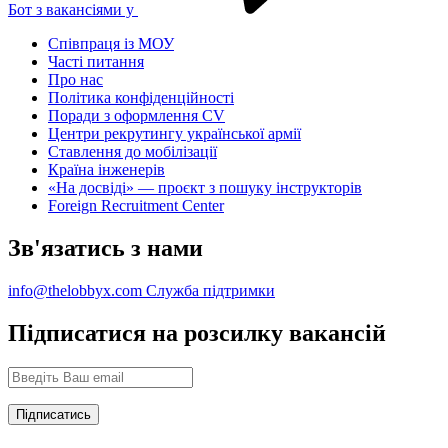
Бот з вакансіями у
Співпраця із МОУ
Часті питання
Про нас
Політика конфіденційності
Поради з оформлення CV
Центри рекрутингу української армії
Ставлення до мобілізації
Країна інженерів
«На досвіді» — проєкт з пошуку інструкторів
Foreign Recruitment Center
Зв'язатись з нами
info@thelobbyx.com
Служба підтримки
Підписатися на розсилку вакансій