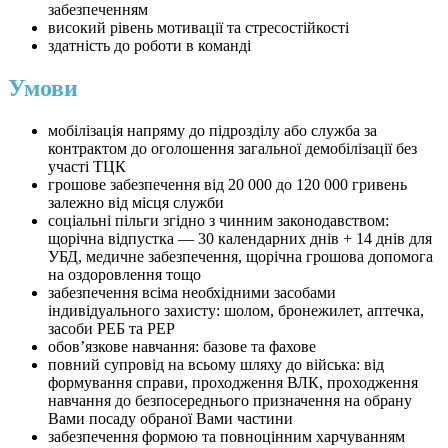
забезпеченням
високий рівень мотивації та стресостійкості
здатність до роботи в команді
Умови
мобілізація напряму до підрозділу або служба за
контрактом до оголошення загальної демобілізації без
участі ТЦК
грошове забезпечення від 20 000 до 120 000 гривень
залежно від місця служби
соціальні пільги згідно з чинним законодавством:
щорічна відпустка — 30 календарних днів + 14 днів для
УБД, медичне забезпечення, щорічна грошова допомога
на оздоровлення тощо
забезпечення всіма необхідними засобами
індивідуального захисту: шолом, бронежилет, аптечка,
засоби РЕБ та РЕР
обов’язкове навчання: базове та фахове
повний супровід на всьому шляху до війська: від
формування справи, проходження ВЛК, проходження
навчання до безпосереднього призначення на обрану
Вами посаду обраної Вами частини
забезпечення формою та повноцінним харчуванням