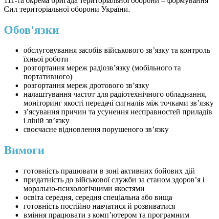
111-та окрема бригада територіальної оборони – формування
Сил територіальної оборони України.
Обов'язки
обслуговування засобів військового зв’язку та контроль
їхньої роботи
розгортання мереж радіозв’язку (мобільного та
портативного)
розгортання мереж дротового зв’язку
налаштування частот для радіотехнічного обладнання,
моніторинг якості передачі сигналів між точками зв’язку
з’ясування причин та усунення несправностей приладів
і ліній зв’язку
своєчасне відновлення порушеного зв’язку
Вимоги
готовність працювати в зоні активних бойових дій
придатність до військової служби за станом здоров’я і
морально-психологічними якостями
освіта середня, середня спеціальна або вища
готовність постійно навчатися й розвиватися
вміння працювати з комп’ютером та програмним