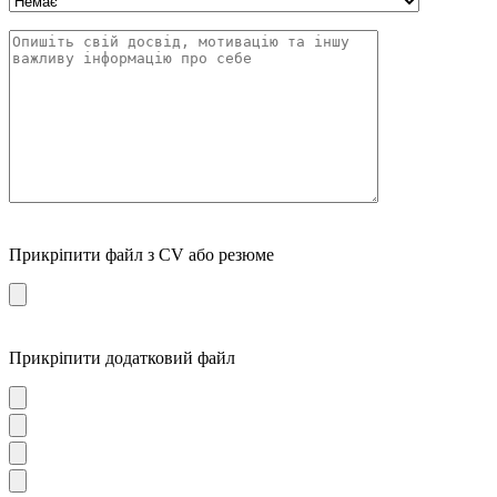
Прикріпити файл з CV або резюме
Прикріпити додатковий файл