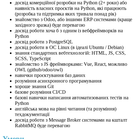
⁠досвід комерційної розробки на Python (2+ роки) або
наявність власних проєктів на Python, які працюють
(розробка та підтримка яких тривала понад рік)
знайомство з Odoo, або іншими ERP системами (краще
західного зразка) буде перевагою
⁠досвід роботи хоча б з одним із вебфреймворків на
Python
⁠досвід роботи з PostgreSQL
⁠досвід роботи в ОС Linux (в ідеалі Ubuntu / Debian)
знання стандартних вебтехнологій: HTML, JS, CSS,
SCSS, TypeScript
⁠знайомство з JS фреймворками: Vue, React, можливо
OWL (github/odoo/owl)
⁠навички проєктування баз даних
⁠розуміння асинхронного програмування
⁠хороше знання Git
⁠базове розуміння CI/CD
⁠базові навички написання автоматизованих тестів на
Python
⁠англійська мова на рівні читання (та розуміння)
техдокументації
⁠досвід роботи з Message Broker системами на кшталт
RabbitMQ буде перевагою
Умови