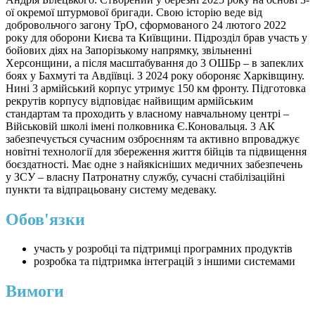
ої окремої штурмової бригади. Свою історію веде від
добровольчого загону ТрО, сформованого 24 лютого 2022
року для оборони Києва та Київщини. Підрозділ брав участь у
бойових діях на Запорізькому напрямку, звільненні
Херсонщини, а після масштабування до 3 ОШБр – в запеклих
боях у Бахмуті та Авдіївці. З 2024 року обороняє Харківщину.
Нині 3 армійський корпус утримує 150 км фронту. Підготовка
рекрутів корпусу відповідає найвищим армійським
стандартам та проходить у власному навчальному центрі –
Військовій школі імені полковника Є.Коновальця. 3 АК
забезпечується сучасним озброєнням та активно впроваджує
новітні технології для збереження життя бійців та підвищення
боєздатності. Має одне з найякісніших медичних забезпечень
у ЗСУ – власну Патронатну службу, сучасні стабілізаційні
пункти та відпрацьовану систему медеваку.
Обов'язки
участь у розробці та підтримці програмних продуктів
розробка та підтримка інтеграцій з іншими системами
Вимоги