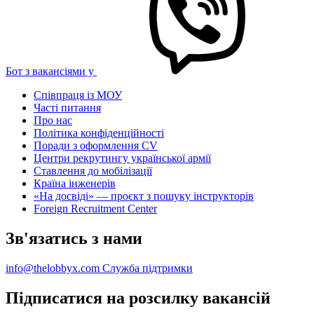
Бот з вакансіями у
Співпраця із МОУ
Часті питання
Про нас
Політика конфіденційності
Поради з оформлення CV
Центри рекрутингу української армії
Ставлення до мобілізації
Країна інженерів
«На досвіді» — проєкт з пошуку інструкторів
Foreign Recruitment Center
Зв'язатись з нами
info@thelobbyx.com
Служба підтримки
Підписатися на розсилку вакансій