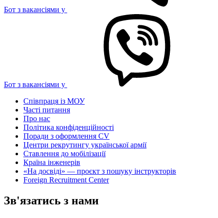
Бот з вакансіями у
Бот з вакансіями у
Співпраця із МОУ
Часті питання
Про нас
Політика конфіденційності
Поради з оформлення CV
Центри рекрутингу української армії
Ставлення до мобілізації
Країна інженерів
«На досвіді» — проєкт з пошуку інструкторів
Foreign Recruitment Center
Зв'язатись з нами