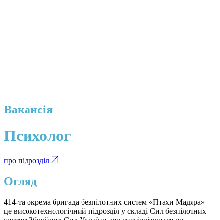
Вакансія
Психолог
про підрозділ
Огляд
414-та окрема бригада безпілотних систем «Птахи Мадяра» –
це високотехнологічний підрозділ у складі Сил безпілотних
систем Збройних Сил України, що спеціалізується на