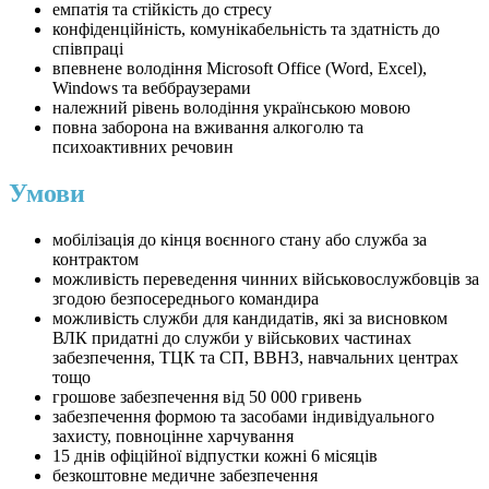
емпатія та стійкість до стресу
конфіденційність, комунікабельність та здатність до
співпраці
впевнене володіння Microsoft Office (Word, Excel),
Windows та веббраузерами
належний рівень володіння українською мовою
повна заборона на вживання алкоголю та
психоактивних речовин
Умови
мобілізація до кінця воєнного стану або служба за
контрактом
можливість переведення чинних військовослужбовців за
згодою безпосереднього командира
можливість служби для кандидатів, які за висновком
ВЛК придатні до служби у військових частинах
забезпечення, ТЦК та СП, ВВНЗ, навчальних центрах
тощо
грошове забезпечення від 50 000 гривень
забезпечення формою та засобами індивідуального
захисту, повноцінне харчування
15 днів офіційної відпустки кожні 6 місяців
безкоштовне медичне забезпечення