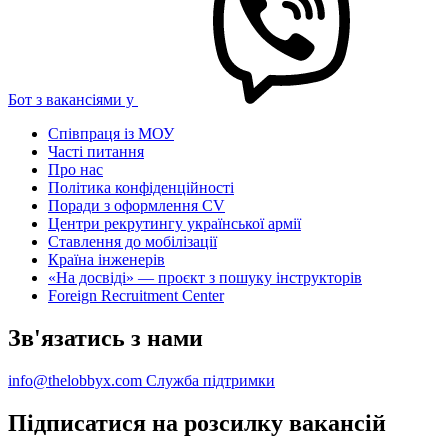
Бот з вакансіями у
Співпраця із МОУ
Часті питання
Про нас
Політика конфіденційності
Поради з оформлення CV
Центри рекрутингу української армії
Ставлення до мобілізації
Країна інженерів
«На досвіді» — проєкт з пошуку інструкторів
Foreign Recruitment Center
Зв'язатись з нами
info@thelobbyx.com
Служба підтримки
Підписатися на розсилку вакансій