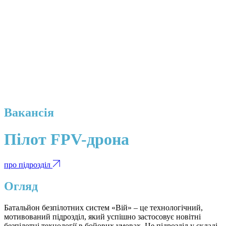
Вакансія
Пілот FPV-дрона
про підрозділ
Огляд
Батальйон безпілотних систем «Вій» – це технологічний,
мотивований підрозділ, який успішно застосовує новітні
безпілотні технології в бойових умовах. Це підрозділ у складі