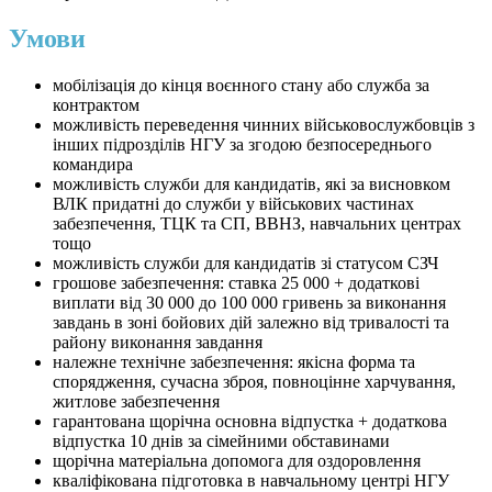
Умови
мобілізація до кінця воєнного стану або служба за
контрактом
можливість переведення чинних військовослужбовців з
інших підрозділів НГУ за згодою безпосереднього
командира
можливість служби для кандидатів, які за висновком
ВЛК придатні до служби у військових частинах
забезпечення, ТЦК та СП, ВВНЗ, навчальних центрах
тощо
можливість служби для кандидатів зі статусом СЗЧ
грошове забезпечення: ставка 25 000 + додаткові
виплати від 30 000 до 100 000 гривень за виконання
завдань в зоні бойових дій залежно від тривалості та
району виконання завдання
належне технічне забезпечення: якісна форма та
спорядження, сучасна зброя, повноцінне харчування,
житлове забезпечення
гарантована щорічна основна відпустка + додаткова
відпустка 10 днів за сімейними обставинами
щорічна матеріальна допомога для оздоровлення
кваліфікована підготовка в навчальному центрі НГУ