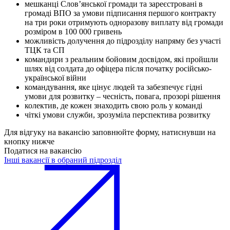
мешканці Словʼянської громади та зареєстровані в
громаді ВПО за умови підписання першого контракту
на три роки отримують одноразову виплату від громади
розміром в 100 000 гривень
можливість долучення до підрозділу напряму без участі
ТЦК та СП
командири з реальним бойовим досвідом, які пройшли
шлях від солдата до офіцера після початку російсько-
української війни
командування, яке цінує людей та забезпечує гідні
умови для розвитку – чесність, повага, прозорі рішення
колектив, де кожен знаходить свою роль у команді
чіткі умови служби, зрозуміла перспектива розвитку
Для відгуку на вакансію заповнюйте форму, натиснувши на
кнопку нижче
Податися на вакансію
Інші вакансії в обраний підрозділ