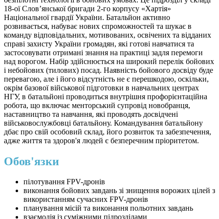
18-ої Словʼянської бригади 2-го корпусу «Хартія»
Національної гвардії України. Батальйон активно
розвивається, набуває нових спроможностей та шукає в
команду відповідальних, мотивованих, освічених та відданих
справі захисту України громадян, які готові навчатися та
застосовувати отримані знання на практиці задля перемоги
над ворогом. Набір здійснюється на широкий перелік бойових
і небойових (тилових) посад. Наявність бойового досвіду буде
перевагою, але і його відсутність не є перешкодою, оскільки,
окрім базової військової підготовки в навчальних центрах
НГУ, в батальйоні проводиться внутрішня профорієнтаційна
робота, що включає менторський супровід новобранця,
наставництво та навчання, які проводять досвідчені
військовослужбовці батальйону. Командування батальйону
дбає про свій особовий склад, його розвиток та забезпечення,
адже життя та здоров'я людей є безперечним пріоритетом.
Обов'язки
пілотування FPV-дронів
виконання бойових завдань зі знищення ворожих цілей з
використанням сучасних FPV-дронів
планування місій та виконання польотних завдань
взаємодія із суміжними підрозділами