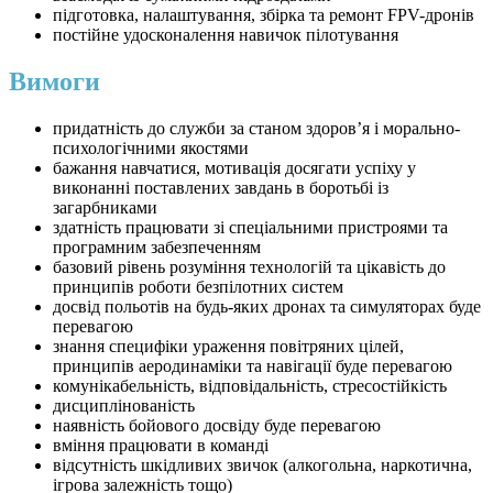
підготовка, налаштування, збірка та ремонт FPV-дронів
постійне удосконалення навичок пілотування
Вимоги
придатність до служби за станом здоров’я і морально-
психологічними якостями
бажання навчатися, мотивація досягати успіху у
виконанні поставлених завдань в боротьбі із
загарбниками
здатність працювати зі спеціальними пристроями та
програмним забезпеченням
базовий рівень розуміння технологій та цікавість до
принципів роботи безпілотних систем
досвід польотів на будь-яких дронах та симуляторах буде
перевагою
знання специфіки ураження повітряних цілей,
принципів аеродинаміки та навігації буде перевагою
комунікабельність, відповідальність, стресостійкість
дисциплінованість
наявність бойового досвіду буде перевагою
вміння працювати в команді
відсутність шкідливих звичок (алкогольна, наркотична,
ігрова залежність тощо)