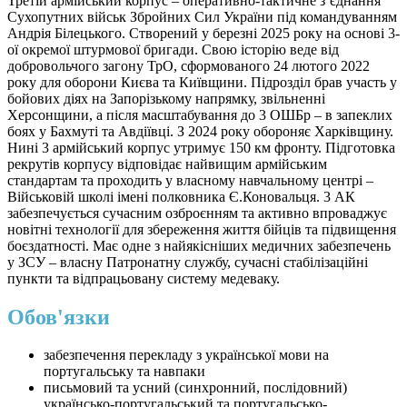
Третій армійський корпус – оперативно-тактичне з’єднання
Сухопутних військ Збройних Сил України під командуванням
Андрія Білецького. Створений у березні 2025 року на основі 3-
ої окремої штурмової бригади. Свою історію веде від
добровольчого загону ТрО, сформованого 24 лютого 2022
року для оборони Києва та Київщини. Підрозділ брав участь у
бойових діях на Запорізькому напрямку, звільненні
Херсонщини, а після масштабування до 3 ОШБр – в запеклих
боях у Бахмуті та Авдіївці. З 2024 року обороняє Харківщину.
Нині 3 армійський корпус утримує 150 км фронту. Підготовка
рекрутів корпусу відповідає найвищим армійським
стандартам та проходить у власному навчальному центрі –
Військовій школі імені полковника Є.Коновальця. 3 АК
забезпечується сучасним озброєнням та активно впроваджує
новітні технології для збереження життя бійців та підвищення
боєздатності. Має одне з найякісніших медичних забезпечень
у ЗСУ – власну Патронатну службу, сучасні стабілізаційні
пункти та відпрацьовану систему медеваку.
Обов'язки
забезпечення перекладу з української мови на
португальську та навпаки
письмовий та усний (синхронний, послідовний)
українсько-португальський та португальсько-