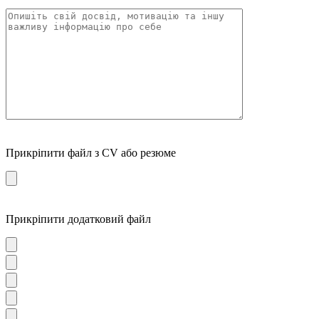
Прикріпити файл з CV або резюме
Прикріпити додатковий файл