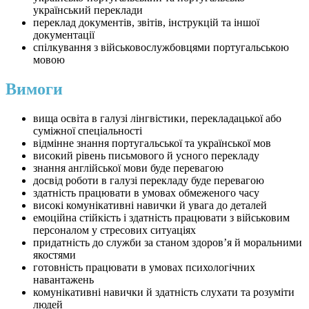
український переклади
переклад документів, звітів, інструкцій та іншої
документації
спілкування з військовослужбовцями португальською
мовою
Вимоги
вища освіта в галузі лінгвістики, перекладацької або
суміжної спеціальності
відмінне знання португальської та української мов
високий рівень письмового й усного перекладу
знання англійської мови буде перевагою
досвід роботи в галузі перекладу буде перевагою
здатність працювати в умовах обмеженого часу
високі комунікативні навички й увага до деталей
емоційна стійкість і здатність працювати з військовим
персоналом у стресових ситуаціях
придатність до служби за станом здоров’я й моральними
якостями
готовність працювати в умовах психологічних
навантажень
комунікативні навички й здатність слухати та розуміти
людей