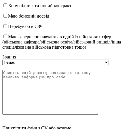
Хочу підписати новий контракт
Маю бойовий досвід
Перебуваю в СЗЧ
Маю завершене навчання в одній із військових сфер
(військова кафедра/військова освіта/військовий вишкіл/інша
спеціалізована військова підготовка тощо)
Звання
Прикріпити файл з CV або резюме