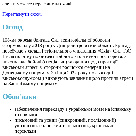
але ви можете переглянути схожі
Переглянути схожі
Огляд
108-ма окрема бригада Сил територіальної оборони
сформована у 2018 році у Дніпропетровській області. Бригада
перебуває у складі Регіонального управління «Схід» Сил ТрО.
Після початку повномасштабного вторгнення росії бригада
виконувала бойові (спеціальні) завдання щодо протидії
військовій агресії зі сторони російської федерації на
Донецькому напрямку. З кінця 2022 року по сьогодні
військовослужбовці виконують завдання щодо протидії агресії
на Запорізькому напрямку.
Обов'язки
забезпечення перекладу з української мови на іспанську
та навпаки
письмовий та усний (синхронний, послідовний)
українсько-іспанський та іспансько-український
переклади