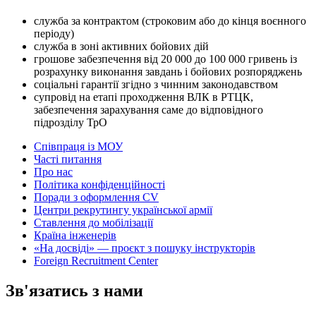
служба за контрактом (строковим або до кінця воєнного
періоду)
служба в зоні активних бойових дій
грошове забезпечення від 20 000 до 100 000 гривень із
розрахунку виконання завдань і бойових розпоряджень
соціальні гарантії згідно з чинним законодавством
супровід на етапі проходження ВЛК в РТЦК,
забезпечення зарахування саме до відповідного
підрозділу ТрО
Співпраця із МОУ
Часті питання
Про нас
Політика конфіденційності
Поради з оформлення CV
Центри рекрутингу української армії
Ставлення до мобілізації
Країна інженерів
«На досвіді» — проєкт з пошуку інструкторів
Foreign Recruitment Center
Зв'язатись з нами