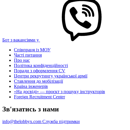
Бот з вакансіями у
Співпраця із МОУ
Часті питання
Про нас
Політика конфіденційності
Поради з оформлення CV
Центри рекрутингу української армії
Ставлення до мобілізації
Країна інженерів
«На досвіді» — проєкт з пошуку інструкторів
Foreign Recruitment Center
Зв'язатись з нами
info@thelobbyx.com
Служба підтримки