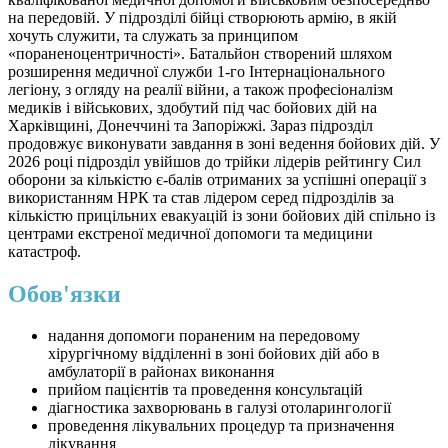
на передовій. У підрозділі бійці створюють армію, в якій
хочуть служити, та служать за принципом
«пораненоцентричності». Батальйон створений шляхом
розширення медичної служби 1-го Інтернаціонального
легіону, з огляду на реалії війни, а також професіоналізм
медиків і військових, здобутий під час бойових дій на
Харківщині, Донеччині та Запоріжжі. Зараз підрозділ
продовжує виконувати завдання в зоні ведення бойових дій. У
2026 році підрозділ увійшов до трійки лідерів рейтингу Сил
оборони за кількістю є-балів отриманих за успішні операції з
використанням НРК та став лідером серед підрозділів за
кількістю прицільних евакуацій із зони бойових дій спільно із
центрами екстреної медичної допомоги та медицини
катастроф.
Обов'язки
надання допомоги пораненим на передовому
хірургічному відділенні в зоні бойових дій або в
амбулаторії в районах виконання
прийом пацієнтів та проведення консультацій
діагностика захворювань в галузі отоларингології
проведення лікувальних процедур та призначення
лікування