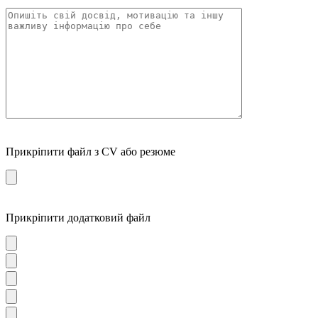
Прикріпити файл з CV або резюме
Прикріпити додатковий файл