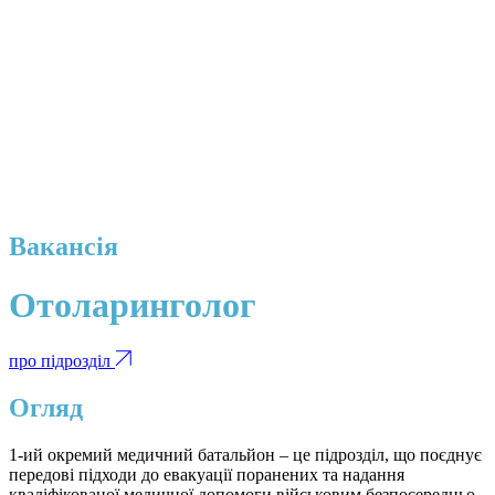
Вакансія
Отоларинголог
про підрозділ
Огляд
1-ий окремий медичний батальйон – це підрозділ, що поєднує
передові підходи до евакуації поранених та надання
кваліфікованої медичної допомоги військовим безпосередньо