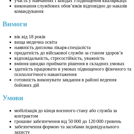
участь у навчаннях і заходах з підвищення кваліфікації
виконання службових обов’язків відповідно до наказів
командування
Вимоги
вік від 18 років
вища медична освіта
наявність диплома лікаря-спеціаліста
придатність до військової служби за станом здоров’я
відповідальність, стресостійкість, уважність
вміння швидко приймати рішення в складних умовах
здатність працювати в умовах підвищеного фізичного та
психологічного навантаження
готовність виконувати завдання в районі ведення
бойових дій
Умови
мобілізація до кінця воєнного стану або служба за
контрактом
грошове забезпечення від 50 000 до 120 000 гривень
забезпечення формою та засобами індивідуального
захисту