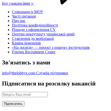
Бот з вакансіями у
Співпраця із МОУ
Часті питання
Про нас
Політика конфіденційності
Поради з оформлення CV
Центри рекрутингу української армії
Ставлення до мобілізації
Країна інженерів
«На досвіді» — проєкт з пошуку інструкторів
Foreign Recruitment Center
Зв'язатись з нами
info@thelobbyx.com
Служба підтримки
Підписатися на розсилку вакансій