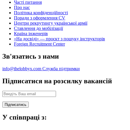
Часті питання
Про нас
Політика конфіденційності
Поради з оформлення CV
Центри рекрутингу української армії
Ставлення до мобілізації
Країна інженерів
«На досвіді» — проєкт з пошуку інструкторів
Foreign Recruitment Center
Зв'язатись з нами
info@thelobbyx.com
Служба підтримки
Підписатися на розсилку вакансій
У співпраці з: