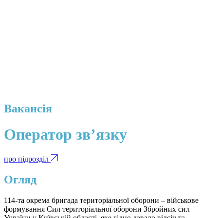
Вакансія
Оператор зв’язку
про підрозділ
Огляд
114-та окрема бригада територіальної оборони – військове
формування Сил територіальної оборони Збройних сил
України у Київській області, яке гідно давало відсіч та