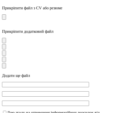
Прикріпити файл з CV або резюме
Прикріпити додатковий файл
Додати ще файл
Даю згоду на отримання інформаційних розсилок від