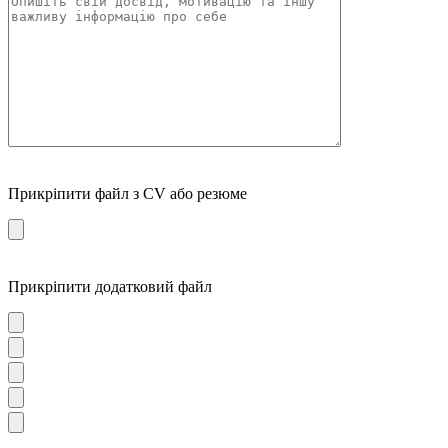
Прикріпити файл з CV або резюме
Прикріпити додатковий файл