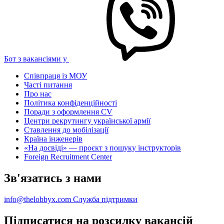
Бот з вакансіями у
Співпраця із МОУ
Часті питання
Про нас
Політика конфіденційності
Поради з оформлення CV
Центри рекрутингу української армії
Ставлення до мобілізації
Країна інженерів
«На досвіді» — проєкт з пошуку інструкторів
Foreign Recruitment Center
Зв'язатись з нами
info@thelobbyx.com
Служба підтримки
Підписатися на розсилку вакансій