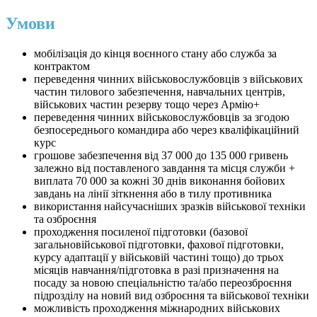
Умови
мобілізація до кінця воєнного стану або служба за
контрактом
переведення чинних військовослужбовців з військових
частин тилового забезпечення, навчальних центрів,
військових частин резерву тощо через Армію+
переведення чинних військовослужбовців за згодою
безпосереднього командира або через кваліфікаційний
курс
грошове забезпечення від 37 000 до 135 000 гривень
залежно від поставленого завдання та місця служби +
виплата 70 000 за кожні 30 днів виконання бойових
завдань на лінії зіткнення або в тилу противника
використання найсучасніших зразків військової техніки
та озброєння
проходження посиленої підготовки (базової
загальновійськової підготовки, фахової підготовки,
курсу адаптації у військовій частині тощо) до трьох
місяців навчання/підготовка в разі призначення на
посаду за новою спеціальністю та/або переозброєння
підрозділу на новий вид озброєння та військової техніки
можливість проходження міжнародних військових