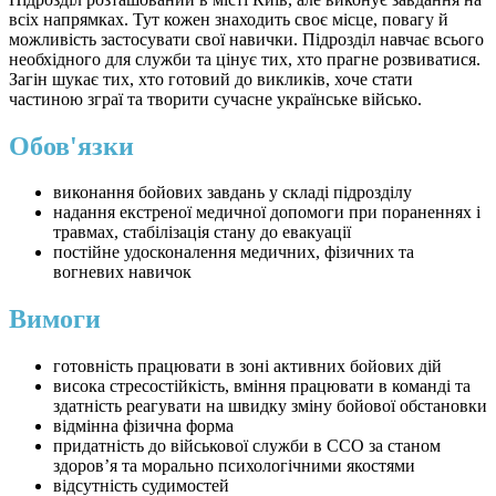
всіх напрямках. Тут кожен знаходить своє місце, повагу й
можливість застосувати свої навички. Підрозділ навчає всього
необхідного для служби та цінує тих, хто прагне розвиватися.
Загін шукає тих, хто готовий до викликів, хоче стати
частиною зграї та творити сучасне українське військо.
Обов'язки
виконання бойових завдань у складі підрозділу
надання екстреної медичної допомоги при пораненнях і
травмах, стабілізація стану до евакуації
постійне удосконалення медичних, фізичних та
вогневих навичок
Вимоги
готовність працювати в зоні активних бойових дій
висока стресостійкість, вміння працювати в команді та
здатність реагувати на швидку зміну бойової обстановки
відмінна фізична форма
придатність до військової служби в ССО за станом
здоров’я та морально психологічними якостями
відсутність судимостей