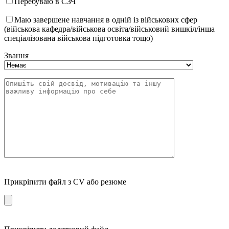
Перебуваю в СЗЧ
Маю завершене навчання в одній із військових сфер
(військова кафедра/військова освіта/військовий вишкіл/інша
спеціалізована військова підготовка тощо)
Звання
Прикріпити файл з CV або резюме