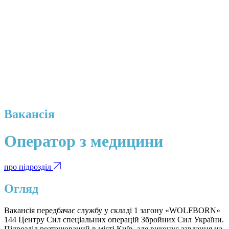
Вакансія
Оператор з медицини
про підрозділ
Огляд
Вакансія передбачає службу у складі 1 загону «WOLFBORN»
144 Центру Сил спеціальних операцій Збройних Сил України.
Підрозділ розташований в місті Київ, але виконує завдання на