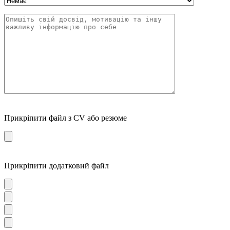
Прикріпити файл з CV або резюме
Прикріпити додатковий файл