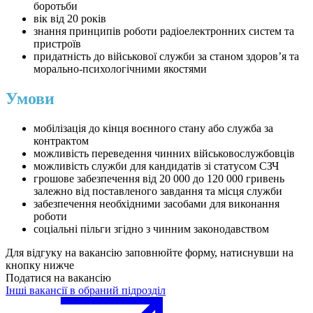
боротьби
вік від 20 років
знання принципів роботи радіоелектронних систем та
пристроїв
придатність до військової служби за станом здоров’я та
морально-психологічними якостями
Умови
мобілізація до кінця воєнного стану або служба за
контрактом
можливість переведення чинних військовослужбовців
можливість служби для кандидатів зі статусом СЗЧ
грошове забезпечення від 20 000 до 120 000 гривень
залежно від поставленого завдання та місця служби
забезпечення необхідними засобами для виконання
роботи
соціальні пільги згідно з чинним законодавством
Для відгуку на вакансію заповнюйте форму, натиснувши на
кнопку нижче
Податися на вакансію
Інші вакансії в обраний підрозділ