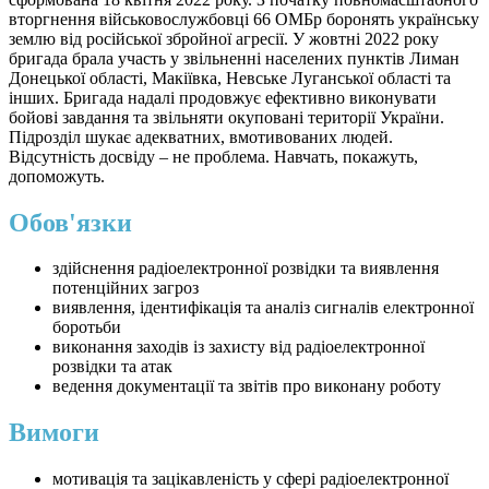
вторгнення військовослужбовці 66 ОМБр боронять українську
землю від російської збройної агресії. У жовтні 2022 року
бригада брала участь у звільненні населених пунктів Лиман
Донецької області, Макіївка, Невське Луганської області та
інших. Бригада надалі продовжує ефективно виконувати
бойові завдання та звільняти окуповані території України.
Підрозділ шукає адекватних, вмотивованих людей.
Відсутність досвіду – не проблема. Навчать, покажуть,
допоможуть.
Обов'язки
здійснення радіоелектронної розвідки та виявлення
потенційних загроз
виявлення, ідентифікація та аналіз сигналів електронної
боротьби
виконання заходів із захисту від радіоелектронної
розвідки та атак
ведення документації та звітів про виконану роботу
Вимоги
мотивація та зацікавленість у сфері радіоелектронної